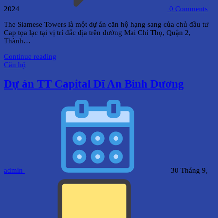
2024
0
Comments
The Siamese Towers là một dự án căn hộ hạng sang của chủ đầu tư
Cap tọa lạc tại vị trí đắc địa trên đường Mai Chí Thọ, Quận 2,
Thành…
Continue reading
Căn hộ
Dự án TT Capital Dĩ An Bình Dương
admin
30 Tháng 9,