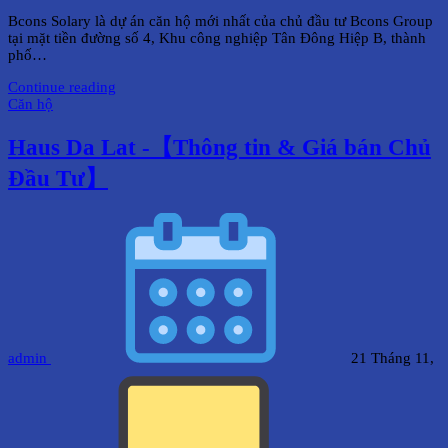
Bcons Solary là dự án căn hộ mới nhất của chủ đầu tư Bcons Group
tại mặt tiền đường số 4, Khu công nghiệp Tân Đông Hiệp B, thành
phố…
Continue reading
Căn hộ
Haus Da Lat -【Thông tin & Giá bán Chủ
Đầu Tư】
admin
21 Tháng 11,