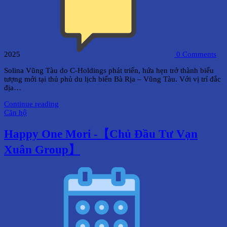
2025
0
Comments
Solina Vũng Tàu do C-Holdings phát triển, hứa hẹn trở thành biểu
tượng mới tại thủ phủ du lịch biển Bà Rịa – Vũng Tàu. Với vị trí đắc
địa…
Continue reading
Căn hộ
Happy One Mori -【Chủ Đầu Tư Vạn
Xuân Group】