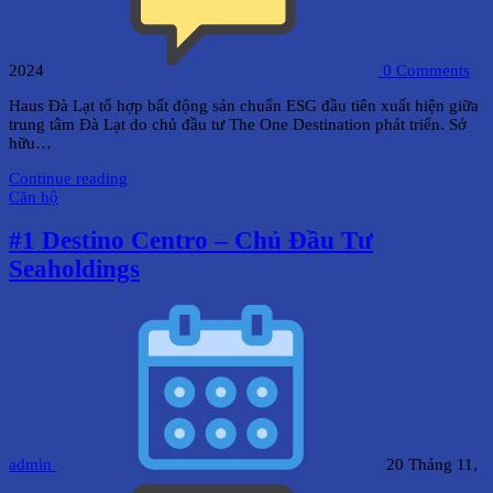
2024
0
Comments
Haus Đà Lạt tổ hợp bất động sản chuẩn ESG đầu tiên xuất hiện giữa
trung tâm Đà Lạt do chủ đầu tư The One Destination phát triển. Sở
hữu…
Continue reading
Căn hộ
#1 Destino Centro – Chủ Đầu Tư
Seaholdings
admin
20 Tháng 11,