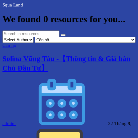
Squa Land
We found
0
resources for you...
Căn hộ
Solina Vũng Tàu -【Thông tin & Giá bán
Chủ Đầu Tư】
admin
22 Tháng 9,