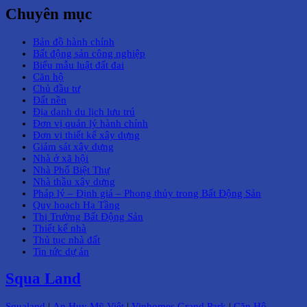
Chuyên mục
Bản đồ hành chính
Bất động sản công nghiệp
Biểu mẫu luật đất đai
Căn hộ
Chủ đầu tư
Đất nền
Địa danh du lịch lưu trú
Đơn vị quản lý hành chính
Đơn vị thiết kế xây dựng
Giám sát xây dựng
Nhà ở xã hội
Nhà Phố Biệt Thự
Nhà thầu xây dựng
Pháp lý – Định giá – Phong thủy trong Bất Động Sản
Quy hoạch Hạ Tầng
Thị Trường Bất Động Sản
Thiết kế nhà
Thủ tục nhà đất
Tin tức dự án
Squa Land
Squaland
|
An Huy Mỹ Việt
|
Vinhomes Grand Park
|
Căn Hộ