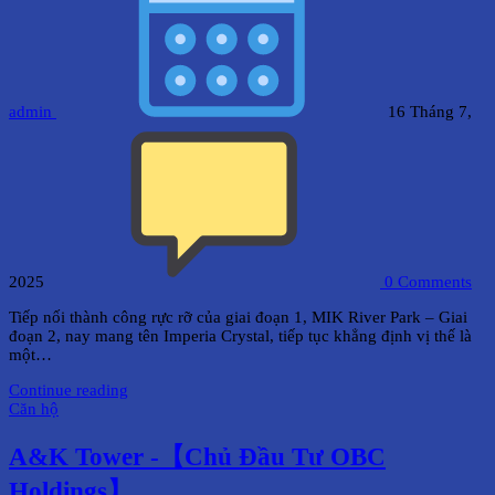
admin
16 Tháng 7,
2025
0
Comments
Tiếp nối thành công rực rỡ của giai đoạn 1, MIK River Park – Giai
đoạn 2, nay mang tên Imperia Crystal, tiếp tục khẳng định vị thế là
một…
Continue reading
Căn hộ
A&K Tower -【Chủ Đầu Tư OBC
Holdings】