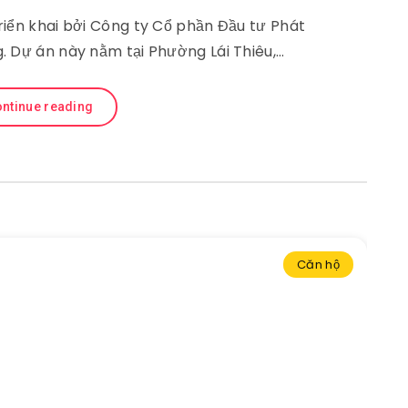
iển khai bởi Công ty Cổ phần Đầu tư Phát
. Dự án này nằm tại Phường Lái Thiêu,…
ntinue reading
Căn hộ