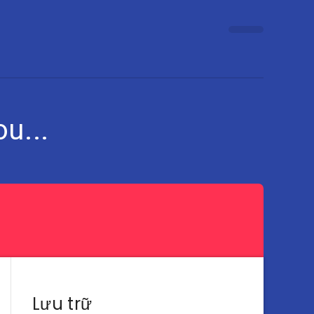
u...
Lưu trữ