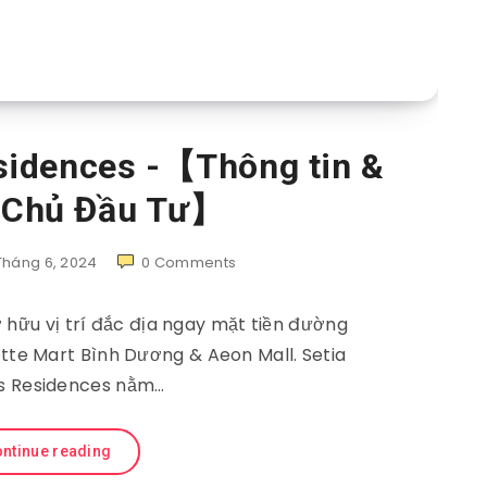
sidences -【Thông tin &
n Chủ Đầu Tư】
 Tháng 6, 2024
0
Comments
 hữu vị trí đắc địa ngay mặt tiền đường
otte Mart Bình Dương & Aeon Mall. Setia
s Residences nằm…
ntinue reading