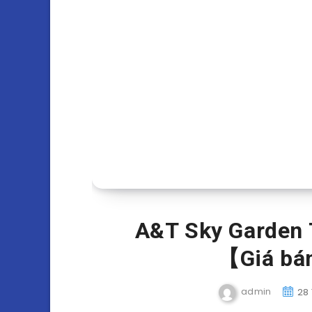
A&T Sky Garden 
【Giá bá
admin
28