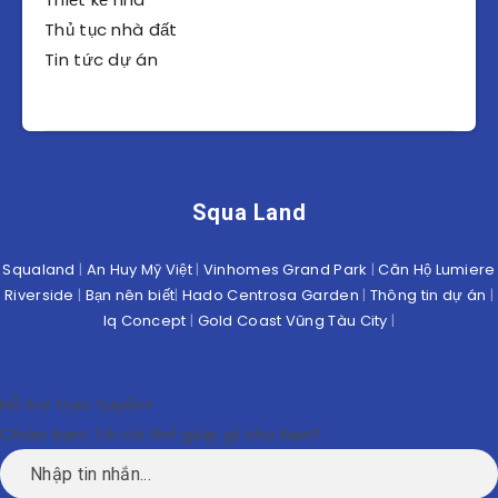
Thủ tục nhà đất
Tin tức dự án
Squa Land
Squaland
|
An Huy Mỹ Việt
|
Vinhomes Grand Park
|
Căn Hộ Lumiere
Riverside
|
Bạn nên biết
|
Hado Centrosa Garden
|
Thông tin dự án
|
Iq Concept
|
Gold Coast Vũng Tàu City
|
Hỗ trợ trực tuyến
×
Chào bạn! Tôi có thể giúp gì cho bạn?