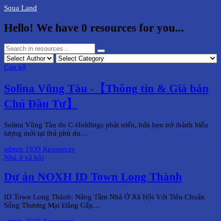
Squa Land
Hello! We have
0
resources for you...
Căn hộ
Solina Vũng Tàu -【Thông tin & Giá bán
Chủ Đầu Tư】
Solina Vũng Tàu do C-Holdings phát triển, hứa hẹn trở thành biểu
tượng mới tại thủ phủ du…
admin
1939 Resources
Nhà ở xã hội
Dự án NOXH ID Town Long Thành
ID Town Long Thành: Nâng Tầm Nhà Ở Xã Hội Với Tiêu Chuẩn
Sống Thương Mại Đẳng Cấp…