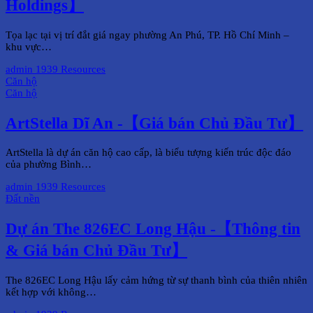
Holdings】
Tọa lạc tại vị trí đắt giá ngay phường An Phú, TP. Hồ Chí Minh –
khu vực…
admin
1939 Resources
Căn hộ
Căn hộ
ArtStella Dĩ An -【Giá bán Chủ Đầu Tư】
ArtStella là dự án căn hộ cao cấp, là biểu tượng kiến trúc độc đáo
của phường Bình…
admin
1939 Resources
Đất nền
Dự án The 826EC Long Hậu -【Thông tin
& Giá bán Chủ Đầu Tư】
The 826EC Long Hậu lấy cảm hứng từ sự thanh bình của thiên nhiên
kết hợp với không…