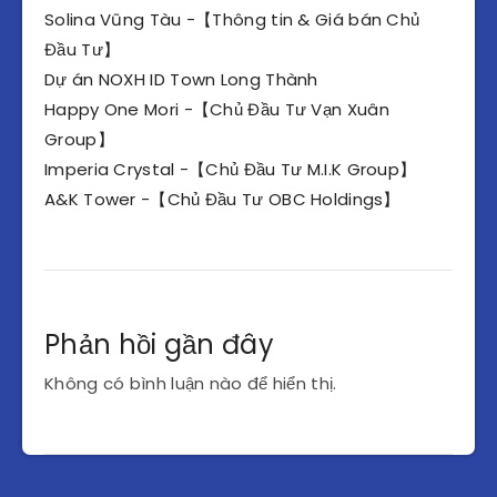
Solina Vũng Tàu -【Thông tin & Giá bán Chủ
Đầu Tư】
Dự án NOXH ID Town Long Thành
Happy One Mori -【Chủ Đầu Tư Vạn Xuân
Group】
Imperia Crystal -【Chủ Đầu Tư M.I.K Group】
A&K Tower -【Chủ Đầu Tư OBC Holdings】
Phản hồi gần đây
Không có bình luận nào để hiển thị.