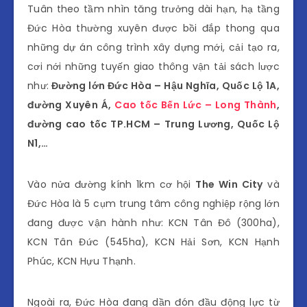
Tuân theo tầm nhìn tăng trưởng dài hạn, hạ tầng
Đức Hòa thường xuyên được bồi đắp thong qua
những dự án công trình xây dựng mới, cải tạo ra,
cơi nới những tuyến giao thông vận tải sách lược
như:
Đường lớn Đức Hòa – Hậu Nghĩa, Quốc Lộ 1A,
đường Xuyên Á,
Cao tốc Bến Lức – Long Thành
,
đường cao tốc TP.HCM – Trung Lương, Quốc Lộ
N1,…
Vào nửa đường kính 1km cơ hội
The Win City
và
Đức Hòa là 5 cụm trung tâm công nghiệp rộng lớn
đang được vận hành như: KCN Tân Đô (300ha),
KCN Tân Đức (545ha), KCN Hải Sơn, KCN Hạnh
Phúc, KCN Hựu Thạnh.
Ngoài ra, Đức Hòa đang dần đón đầu động lực từ