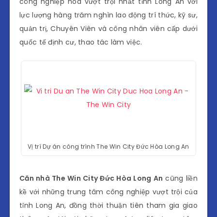
công nghiệp hóa vượt trội nhất tỉnh Long An với
lực lượng hàng trăm nghìn lao động trí thức, kỹ sư,
quản trị, Chuyên Viên và công nhân viên cấp dưới
Khời
• 2021/2022
quốc tế định cư, thao tác làm việc.
công/dự
kiến giao
Giá bán
• Từ 900 triệu/căn
bán dự
kiến
Vị trí Dự án công trình The Win City Đức Hòa Long An
Pháp lý
• Sở hữu lâu dài
Căn nhà The Win City Đức Hòa Long An
cũng liền
kề với những trung tâm công nghiệp vượt trội của
tỉnh Long An, đồng thời thuận tiên tham gia giao