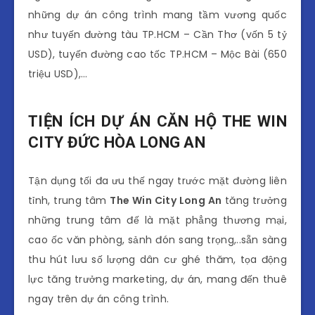
những dự án công trình mang tầm vương quốc
như tuyến đường tàu TP.HCM – Cần Thơ (vốn 5 tỷ
USD), tuyến đường cao tốc TP.HCM – Mộc Bài (650
triệu USD),…
TIỆN ÍCH DỰ ÁN CĂN HỘ THE WIN
CITY ĐỨC HÒA LONG AN
Tận dụng tối đa ưu thế ngay trước mặt đường liên
tỉnh, trung tâm
The Win City Long An
tăng trưởng
những trung tâm đế là mặt phẳng thương mại,
cao ốc văn phòng, sảnh đón sang trọng,..sẵn sàng
thu hút lưu số lượng dân cư ghé thăm, tọa động
lực tăng trưởng marketing, dự án, mang đến thuê
ngay trên dự án công trình.