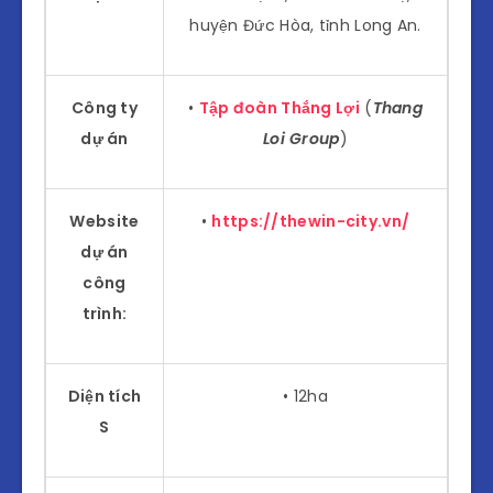
huyện Đức Hòa, tỉnh Long An.
Công ty
•
Tập đoàn Thắng Lợi
(
Thang
dự án
Loi Group
)
Website
•
https://thewin-city.vn/
dự án
công
trình:
Diện tích
• 12ha
S