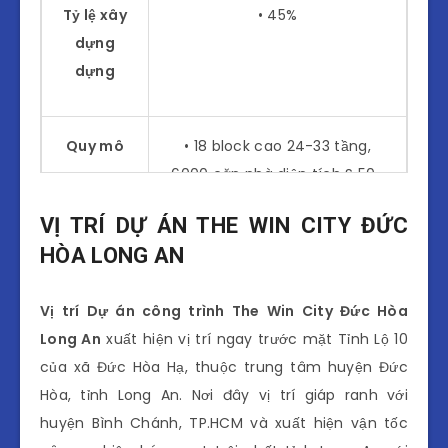
Tỷ lệ xây
• 45%
dựng
dựng
Quy mô
• 18 block cao 24-33 tầng,
6000 căn nhà diện tích S 50-
80m2
VỊ TRÍ DỰ ÁN THE WIN CITY ĐỨC
HÒA LONG AN
Tiện ích
• Phố đi dạo, quán ăn, cafe,
câu lạc bộ,
Vị trí
Dự án công trình The Win City Đức Hòa
Long An
xuất hiện vị trí ngay trước mặt Tỉnh Lộ 10
của xã Đức Hòa Hạ, thuộc trung tâm huyện Đức
Mô hình
• Căn nhà 1-2-3 phòng ngủ,
Hòa, tỉnh Long An. Nơi đây vị trí giáp ranh với
thành
shophouse thương mại
huyện Bình Chánh, TP.HCM và xuất hiện vận tốc
phầm