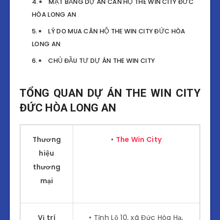
MẶT BẰNG DỰ ÁN CĂN HỘ THE WIN CITY ĐỨC
HÒA LONG AN
LÝ DO MUA CĂN HỘ THE WIN CITY ĐỨC HÒA
LONG AN
CHỦ ĐẦU TƯ DỰ ÁN THE WIN CITY
TỔNG QUAN DỰ ÁN THE WIN CITY
ĐỨC HÒA LONG AN
Thương
•
The Win City
hiệu
thương
mại
Vị trí
• Tỉnh Lộ 10, xã Đức Hòa Hạ,