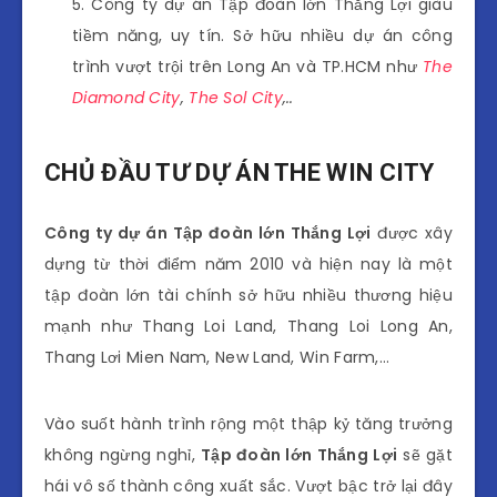
Công ty dự án Tập đoàn lớn Thắng Lợi giàu
tiềm năng, uy tín. Sở hữu nhiều dự án công
trình vượt trội trên Long An và TP.HCM như
The
Diamond City
,
The Sol City
,..
CHỦ ĐẦU TƯ DỰ ÁN THE WIN CITY
Công ty dự án Tập đoàn lớn Thắng Lợi
được xây
dựng từ thời điểm năm 2010 và hiện nay là một
tập đoàn lớn tài chính sở hữu nhiều thương hiệu
mạnh như Thang Loi Land, Thang Loi Long An,
Thang Lơi Mien Nam, New Land, Win Farm,…
Vào suốt hành trình rộng một thập kỷ tăng trưởng
không ngừng nghỉ,
Tập đoàn lớn Thắng Lợi
sẽ gặt
hái vô số thành công xuất sắc. Vượt bậc trở lại đây