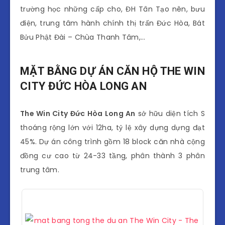
trường học những cấp cho, ĐH Tân Tạo nên, bưu
điện, trung tâm hành chính thị trấn Đức Hòa, Bát
Bửu Phật Đài – Chùa Thanh Tâm,…
MẶT BẰNG DỰ ÁN CĂN HỘ THE WIN
CITY ĐỨC HÒA LONG AN
The Win City Đức Hòa Long An
sở hữu diện tích S
thoáng rộng lớn với 12ha, tỷ lệ xây dựng dựng đạt
45%. Dự án công trình gồm 18 block căn nhà cộng
đồng cư cao từ 24-33 tầng, phân thành 3 phân
trung tâm.