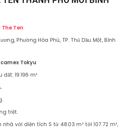
 TEN THÀNH PHỐ MỚI BÌNH
:
The Ten
 Vương, Phường Hòa Phú, TP. Thủ Dầu Một, Bình
Becamex Tokyu
 đất: 19.196 m²
.
g.
g trệt.
nhà với diện tích S từ 48.03 m² tới 107.72 m²,