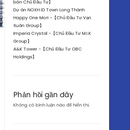
bán Chủ Đầu Tư】
Dự án NOXH ID Town Long Thành
Happy One Mori -【Chủ Đầu Tư Vạn
Xuân Group】
Imperia Crystal -【Chủ Đầu Tư M.I.K
Group】
A&K Tower -【Chủ Đầu Tư OBC
Holdings】
Phản hồi gần đây
Không có bình luận nào để hiển thị.