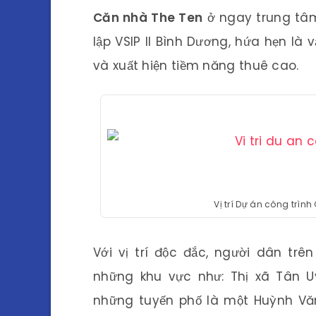
Căn nhà The Ten
ở ngay trung tâm
lập VSIP II Bình Dương, hứa hẹn là
và xuất hiện tiềm năng thuê cao.
Vị trí Dự án công trìn
Với vị trí độc đắc, người dân trê
những khu vực như: Thị xã Tân U
những tuyến phố là một Huỳnh Vă