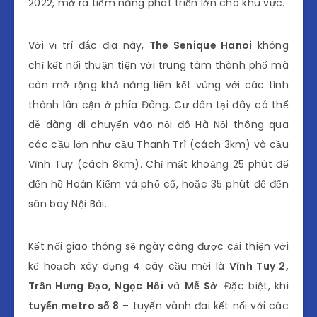
2022, mở ra tiềm năng phát triển lớn cho khu vực.
Với vị trí đắc địa này,
The Senique Hanoi
không
chỉ kết nối thuận tiện với trung tâm thành phố mà
còn mở rộng khả năng liên kết vùng với các tỉnh
thành lân cận ở phía Đông. Cư dân tại đây có thể
dễ dàng di chuyển vào nội đô Hà Nội thông qua
các cầu lớn như cầu Thanh Trì (cách 3km) và cầu
Vĩnh Tuy (cách 8km). Chỉ mất khoảng 25 phút để
đến hồ Hoàn Kiếm và phố cổ, hoặc 35 phút để đến
sân bay Nội Bài.
Kết nối giao thông sẽ ngày càng được cải thiện với
kế hoạch xây dựng 4 cây cầu mới là
Vĩnh Tuy 2,
Trần Hưng Đạo, Ngọc Hồi
và
Mễ Sở
. Đặc biệt, khi
tuyến metro số 8
– tuyến vành đai kết nối với các