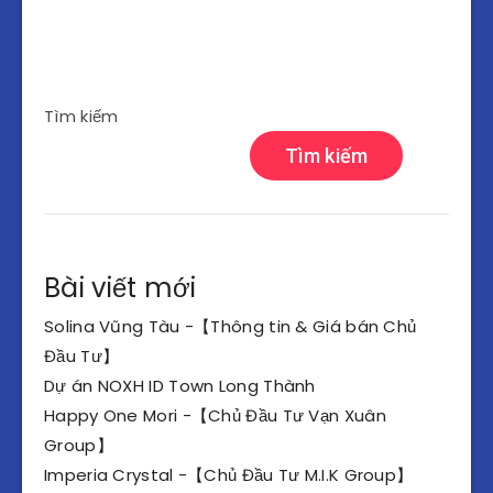
Tìm kiếm
Tìm kiếm
Bài viết mới
Solina Vũng Tàu -【Thông tin & Giá bán Chủ
Đầu Tư】
Dự án NOXH ID Town Long Thành
Happy One Mori -【Chủ Đầu Tư Vạn Xuân
Group】
Imperia Crystal -【Chủ Đầu Tư M.I.K Group】