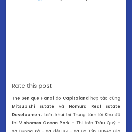
Rate this post
The Senique Hanoi
do
Capitaland
hợp tác cùng
Mitsubishi Estate
và
Nomura Real Estate
Development
triển khai tại Trung tâm lõi Khu đô
thị
Vinhomes Ocean Park
– Thị trấn Trâu Quỳ –
Xã Dương Xá – Xã Kiêu Kỵ – Xã Đa Tốn, Huyện Gia