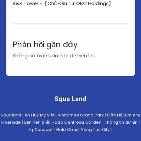
A&K Tower -【Chủ Đầu Tư OBC Holdings】
Phản hồi gần đây
Không có bình luận nào để hiển thị.
Squa Land
Squaland
|
An Huy Mỹ Việt
|
Vinhomes Grand Park
|
Căn Hộ Lumiere
Riverside
|
Bạn nên biết
|
Hado Centrosa Garden
|
Thông tin dự án
|
Iq Concept
|
Gold Coast Vũng Tàu City
|