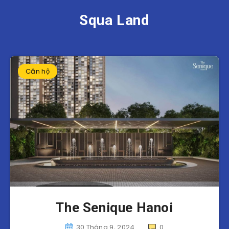
Squa Land
Căn hộ
The Senique Hanoi
30 Tháng 9, 2024
0