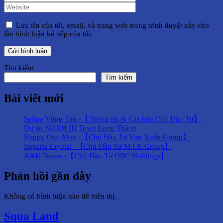
Lưu tên của tôi, email, và trang web trong trình duyệt này cho
lần bình luận kế tiếp của tôi.
Tìm kiếm
Tìm kiếm
Bài viết mới
Solina Vũng Tàu -【Thông tin & Giá bán Chủ Đầu Tư】
Dự án NOXH ID Town Long Thành
Happy One Mori -【Chủ Đầu Tư Vạn Xuân Group】
Imperia Crystal -【Chủ Đầu Tư M.I.K Group】
A&K Tower -【Chủ Đầu Tư OBC Holdings】
Phản hồi gần đây
Không có bình luận nào để hiển thị.
Squa Land