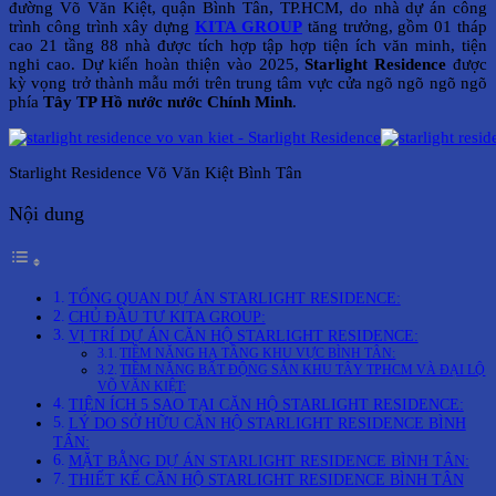
đường Võ Văn Kiệt, quận Bình Tân, TP.HCM, do nhà dự án công
trình công trình xây dựng
KITA GROUP
tăng trưởng, gồm 01 tháp
cao 21 tầng 88 nhà được tích hợp tập hợp tiện ích văn minh, tiện
nghi cao. Dự kiến hoàn thiện vào 2025,
Starlight Residence
được
kỳ vọng trở thành mẫu mới trên trung tâm vực cửa ngõ ngõ ngõ ngõ
phía
Tây TP Hồ nước nước Chính Minh
.
Starlight Residence Võ Văn Kiệt Bình Tân
Nội dung
TỔNG QUAN DỰ ÁN STARLIGHT RESIDENCE:
CHỦ ĐẦU TƯ KITA GROUP:
VỊ TRÍ DỰ ÁN CĂN HỘ STARLIGHT RESIDENCE:
TIỀM NĂNG HẠ TẦNG KHU VỰC BÌNH TÂN:
TIỀM NĂNG BẤT ĐỘNG SẢN KHU TÂY TPHCM VÀ ĐẠI LỘ
VÕ VĂN KIỆT:
TIỆN ÍCH 5 SAO TẠI CĂN HỘ STARLIGHT RESIDENCE:
LÝ DO SỞ HỮU CĂN HỘ STARLIGHT RESIDENCE BÌNH
TÂN:
MẶT BẰNG DỰ ÁN STARLIGHT RESIDENCE BÌNH TÂN:
THIẾT KẾ CĂN HỘ STARLIGHT RESIDENCE BÌNH TÂN