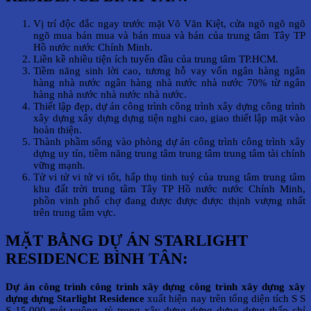
Vị trí độc đắc ngay trước mặt Võ Văn Kiệt, cửa ngõ ngõ ngõ
ngõ mua bán mua và bán mua và bán của trung tâm Tây TP
Hồ nước nước Chính Minh.
Liền kề nhiều tiện ích tuyến đầu của trung tâm TP.HCM.
Tiềm năng sinh lời cao, tương hỗ vay vốn ngân hàng ngân
hàng nhà nước ngân hàng nhà nước nhà nước 70% từ ngân
hàng nhà nước nhà nước nhà nước.
Thiết lập đẹp, dự án công trình công trình xây dựng công trình
xây dựng xây dựng dựng tiện nghi cao, giao thiết lập mặt vào
hoàn thiện.
Thành phầm sống vào phòng dự án công trình công trình xây
dựng uy tín, tiềm năng trung tâm trung tâm trung tâm tài chính
vững mạnh.
Tử vi tử vi tử vi tốt, hấp thụ tinh tuý của trung tâm trung tâm
khu đất trời trung tâm Tây TP Hồ nước nước Chính Minh,
phồn vinh phố chợ đang được được được thịnh vượng nhất
trên trung tâm vực.
MẶT BẰNG DỰ ÁN STARLIGHT
RESIDENCE BÌNH TÂN:
Dự án công trình công trình xây dựng công trình xây dựng xây
dựng dựng Starlight Residence
xuất hiện nay trên tổng diện tích S S
S 15.000 mét vuông, tỷ trọng xây dựng dựng dựng dựng thấp chỉ