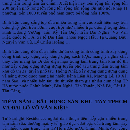
trung tâm trung tâm tài chính. Xuất hiện nay trên rộng lớn rộng lớn
200 tuyến phố rộng lớn rộng lớn rộng lớn rộng lớn nhỏ nối khắp 11
phường, trên 1000 tuyến phố hẻm được bê tông hóa 100%.
Bình Tân cũng sống top đầu nhiều trung tâm vực xuất hiện nay trên
đường lộ giới trên 30m, vượt trội như nhiều trục đường trọng điểm
Kinh Dương Vương, Tân Kỳ Tân Quý, Trần Đại Nghĩa, Võ Văn
Kiệt, quốc lộ 1 A, xa lộ Đại Hàn, Thoại Ngọc Hầu, Tạ Quang Bửu,
Nguyễn Văn Cừ, Lý Chiêu Hoàng,…
Bình Tân cũng đón đầu nhiều dự án công trình công trình xây dựng
công trình xây dựng xây dựng dựng sách lược, mang ý nghĩa chất
thay cho mang lại tới đổi diện mạo trung tâm trung tâm khu đô thị
như xây dựng dựng dựng dựng tuyến phố tàu trung tâm trung tâm
khu đô thị 3a, tuyến phố tàu Thống Nhất, xây dựng dựng dựng dựng
và nâng được được mang lại nhiều kênh Liên Xã, Mương Lệ, 10 Xà,
năm Sao,..và nhiều bến tàu, du thuyền tham gia nhiều cụm cảng TP
Hồ nước nước Chính Minh, Bến Nghé, Tân Thuận, Nhà Bè, Cát Lái,
Tân Cảng,…
TIỀM NĂNG BẤT ĐỘNG SẢN KHU TÂY TPHCM
VÀ ĐẠI LỘ VÕ VĂN KIỆT:
Từ Starlight Residence, người dân thuận tiện tiếp cận nhiều trung
tâm sắm sửa, thương mại, y tế, giáo dục vượt bậc của trung tâm Tây
và nhiều quận trung tâm TP Hồ nước nước Chính Minh.Vào vòng