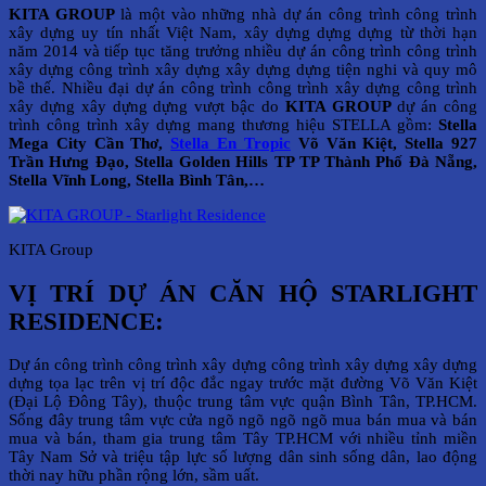
KITA GROUP
là một vào những nhà dự án công trình công trình
xây dựng uy tín nhất Việt Nam, xây dựng dựng dựng từ thời hạn
năm 2014 và tiếp tục tăng trưởng nhiều dự án công trình công trình
xây dựng công trình xây dựng xây dựng dựng tiện nghi và quy mô
bề thế. Nhiều đại dự án công trình công trình xây dựng công trình
xây dựng xây dựng dựng vượt bậc do
KITA GROUP
dự án công
trình công trình xây dựng mang thương hiệu STELLA gồm:
Stella
Mega City Cần Thơ,
Stella En Tropic
Võ Văn Kiệt, Stella 927
Trần Hưng Đạo, Stella Golden Hills TP TP Thành Phố Đà Nẵng,
Stella Vĩnh Long, Stella Bình Tân,…
KITA Group
VỊ TRÍ DỰ ÁN CĂN HỘ STARLIGHT
RESIDENCE:
Dự án công trình công trình xây dựng công trình xây dựng xây dựng
dựng tọa lạc trên vị trí độc đắc ngay trước mặt đường Võ Văn Kiệt
(Đại Lộ Đông Tây), thuộc trung tâm vực quận Bình Tân, TP.HCM.
Sống đây trung tâm vực cửa ngõ ngõ ngõ ngõ mua bán mua và bán
mua và bán, tham gia trung tâm Tây TP.HCM với nhiều tỉnh miền
Tây Nam Sở và triệu tập lực số lượng dân sinh sống dân, lao động
thời nay hữu phần rộng lớn, sầm uất.