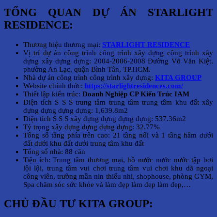
TỔNG QUAN DỰ ÁN STARLIGHT
RESIDENCE:
Thương hiệu thương mại:
STARLIGHT RESIDENCE
Vị trí dự án công trình công trình xây dựng công trình xây
dựng xây dựng dựng: 2004-2006-2008 Đường Võ Văn Kiệt,
phường An Lạc, quận Bình Tân, TP.HCM.
Nhà dự án công trình công trình xây dựng:
KITA GROUP
Website chính thức:
https://starlightresidences.com/
Thiết lập kiến trúc:
Doanh Nghiệp CP Kiến Trúc IAM
Diện tích S S S trung tâm trung tâm trung tâm khu đất xây
dựng dựng dựng dựng: 1,639.8m2
Diện tích S S S xây dựng dựng dựng dựng: 537.36m2
Tỷ trọng xây dựng dựng dựng dựng: 32.77%
Tổng số tầng phía trên cao: 21 tầng nổi và 1 tầng hầm dưới
đất dưới khu đất dưới trung tâm khu đất
Tổng số nhà: 88 căn
Tiện ích: Trung tâm thương mại, hồ nước nước nước tập bơi
lội lội, trung tâm vui chơi trung tâm vui chơi khu dã ngoại
công viên, trường mần nin thiếu nhi, shophouse, phòng GYM,
Spa chăm sóc sức khỏe và làm đẹp làm đẹp làm đẹp,…
CHỦ ĐẦU TƯ KITA GROUP: