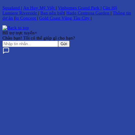
Squaland
|
An Huy Mỹ Việt
|
Vinhomes Grand Park
|
Căn Hộ
Lumiere Riverside
|
Bạn nên biết
|
Hado Centrosa Garden
|
Thông tin
dự án
|
Iq Concept
|
Gold Coast Vũng Tàu City
|
Hỗ trợ trực tuyến
×
Chào bạn! Tôi có thể giúp gì cho bạn?
Gửi