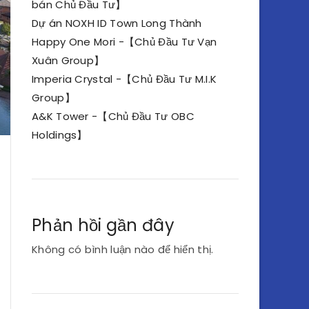
bán Chủ Đầu Tư】
Dự án NOXH ID Town Long Thành
Happy One Mori -【Chủ Đầu Tư Vạn
Xuân Group】
Imperia Crystal -【Chủ Đầu Tư M.I.K
Group】
A&K Tower -【Chủ Đầu Tư OBC
Holdings】
Phản hồi gần đây
Không có bình luận nào để hiển thị.