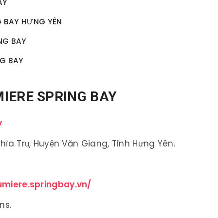
AY
NG BAY HƯNG YÊN
NG BAY
NG BAY
IERE SPRING BAY
y
ghĩa Trụ, Huyện Văn Giang, Tỉnh Hưng Yên.
lumiere.springbay.vn/
ns.