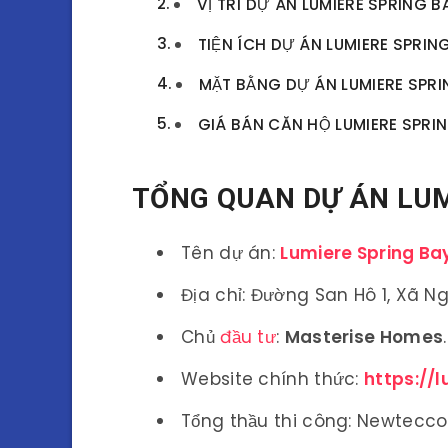
VỊ TRÍ DỰ ÁN LUMIERE SPRING B
TIỆN ÍCH DỰ ÁN LUMIERE SPRI
MẶT BẰNG DỰ ÁN LUMIERE SPRI
GIÁ BÁN CĂN HỘ LUMIERE SPRI
TỔNG QUAN DỰ ÁN LUM
Tên dự án:
Lumiere Spring Ba
Địa chỉ: Đường San Hô 1, Xã N
Chủ
đầu tư
:
Masterise Homes
.
Website chính thức:
https://
Tổng thầu thi công: Newtecco