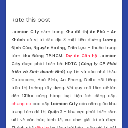
Rate this post
Laimian City
nằm trong
Khu đô thị An Phú – An
Khánh
có vị trí đắc địa 3 mặt tiền đường
Lương
Định Của, Nguyễn Hoàng, Trần Lựu
– thuộc trung
tâm
khu Đông TP.HCM
.
Dự án
Căn hộ
Laimian
City
được phát triển bởi
HDTC
(
Công ty CP Phát
triển và Kinh doanh Nhà
) uy tín và các nhà thầu
Coteccons, Hoà Bình, An Phong, Delta nổi tiếng
trên thị trường xây dựng. Với quy mô tầm cỡ lên
đến
131ha
cùng hàng loạt tiện ích đẳng cấp,
chung cư
cao cấp
Laimian City
còn nằm giữa khu
trung tâm đô thị
Quận 2
– khu vực phát triển sầm
uất về văn hóa, kinh tế, vui chơi giải trí và được
Thành phố
đầu tư
hạ tầng bài bản… nên giá trị bất