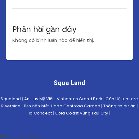
Phản hồi gần đây
Không có bình luận nào để hiển thị.
Squa Land
Squaland
|
An Huy Mỹ Việt
|
Vinhomes Grand Park
|
Căn Hộ Lumiere
Riverside
|
Bạn nên biết
|
Hado Centrosa Garden
|
Thông tin dự án
|
Iq Concept
|
Gold Coast Vũng Tàu City
|
Hỗ trợ trực tuyến
×