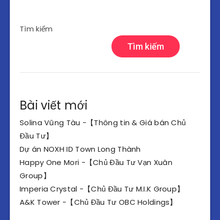
Tìm kiếm
Tìm kiếm
Bài viết mới
Solina Vũng Tàu -【Thông tin & Giá bán Chủ
Đầu Tư】
Dự án NOXH ID Town Long Thành
Happy One Mori -【Chủ Đầu Tư Vạn Xuân
Group】
Imperia Crystal -【Chủ Đầu Tư M.I.K Group】
A&K Tower -【Chủ Đầu Tư OBC Holdings】