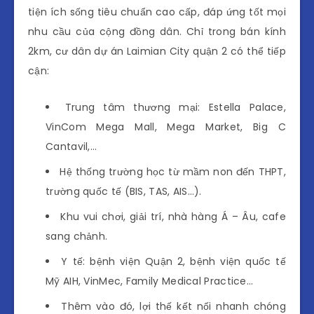
tiện ích sống tiêu chuẩn cao cấp, đáp ứng tốt mọi
nhu cầu của cộng đồng dân. Chỉ trong bán kính
2km, cư dân dự án Laimian City quận 2 có thể tiếp
cận:
Trung tâm thương mại: Estella Palace,
VinCom Mega Mall, Mega Market, Big C
Cantavil,…
Hệ thống trường học từ mầm non đến THPT,
trường quốc tế (BIS, TAS, AIS…).
Khu vui chơi, giải trí, nhà hàng Á – Âu, cafe
sang chảnh.
Y tế: bệnh viện Quận 2, bệnh viện quốc tế
Mỹ AIH, VinMec, Family Medical Practice…
Thêm vào đó, lợi thế kết nối nhanh chóng