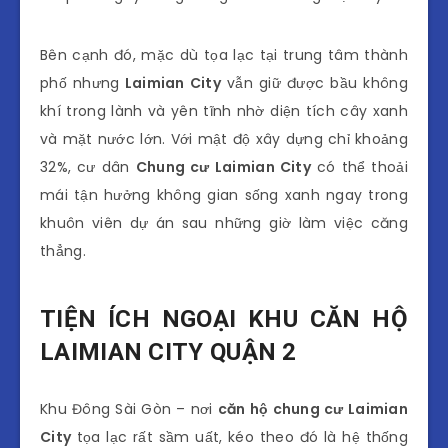
Bên cạnh đó, mặc dù tọa lạc tại trung tâm thành
phố nhưng
Laimian City
vẫn giữ được bầu không
khí trong lành và yên tĩnh nhờ diện tích cây xanh
và mặt nước lớn. Với mật độ xây dựng chỉ khoảng
32%, cư dân
Chung cư Laimian City
có thể thoải
mái tận hưởng không gian sống xanh ngay trong
khuôn viên dự án sau những giờ làm việc căng
thẳng.
TIỆN ÍCH NGOẠI KHU CĂN HỘ
LAIMIAN CITY QUẬN 2
Khu Đông Sài Gòn – nơi
căn hộ chung cư Laimian
City
tọa lạc rất sầm uất, kéo theo đó là hệ thống