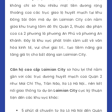
không chỉ sở hữu nhiều mặt tiền đường rộng
thoáng của các trục giao lộ huyết mạch tại khu
Đông Sài Gòn mà dự án Laimian City còn nằm
giữa khu trung tâm đô thị Quận 2, thuộc địa phận
của cả 2 phường là phường An Phú và phường An
Khánh. Đây là khu vực phát triển sầm uất về văn
hóa kinh tế, vui chơi giải trí… tạo tiềm năng gia
tăng giá trị cho bất động sản Laimian City.
Căn hộ cao cấp Laimian City
sở hữu lợi thế nằm
gần với các trục đường huyết mạch của Quận 2
như: Mai Chí Thọ, Trần Não, Xa Lộ Hà Nội… nên kết
nối giao thông từ dự án
Laimian City
cực kỳ thuận
tiện đến các khu vực khác:
5 phút di chuyển từ Xa Lộ Hà Nội đến Quận