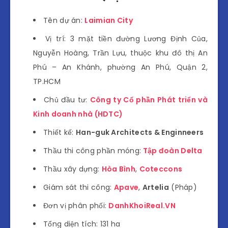
Tên dự án:
Laimian City
Vị trí: 3 mặt tiền đường Lương Định Của,
Nguyễn Hoàng, Trần Lựu, thuộc khu đô thị An
Phú – An Khánh, phường An Phú, Quận 2,
TP.HCM
Chủ đầu tư:
Công ty Cổ phần Phát triển và
Kinh doanh nhà (HDTC)
Thiết kế:
Han-guk Architects & Enginneers
Thầu thi công phần móng:
Tập đoàn Delta
Thầu xây dựng:
Hòa Bình
,
Coteccons
Giám sát thi công:
Apave
,
Artelia
(Pháp)
Đơn vị phân phối:
DanhKhoiReal.VN
Tổng diện tích: 131 ha