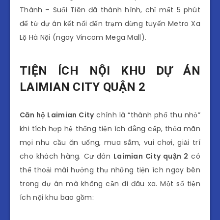
Thành – Suối Tiên đã thành hình, chỉ mất 5 phút
để từ dự án kết nối đến trạm dừng tuyến Metro Xa
Lộ Hà Nội (ngay Vincom Mega Mall).
TIỆN ÍCH NỘI KHU DỰ ÁN
LAIMIAN CITY QUẬN 2
Căn hộ Laimian City
chính là “thành phố thu nhỏ”
khi tích hợp hệ thống tiện ích đẳng cấp, thỏa mãn
mọi nhu cầu ăn uống, mua sắm, vui chơi, giải trí
cho khách hàng. Cư dân
Laimian City quận 2
có
thể thoải mái hưởng thụ những tiện ích ngay bên
trong dự án mà không cần đi đâu xa. Một số tiện
ích nội khu bao gồm: