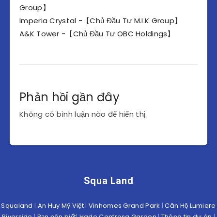
Group】
Imperia Crystal -【Chủ Đầu Tư M.I.K Group】
A&K Tower -【Chủ Đầu Tư OBC Holdings】
Phản hồi gần đây
Không có bình luận nào để hiển thị.
Squa Land
Squaland
|
An Huy Mỹ Việt
|
Vinhomes Grand Park
|
Căn Hộ Lumiere
Riverside
|
Bạn nên biết
|
Hado Centrosa Garden
|
Thông tin dự án
|