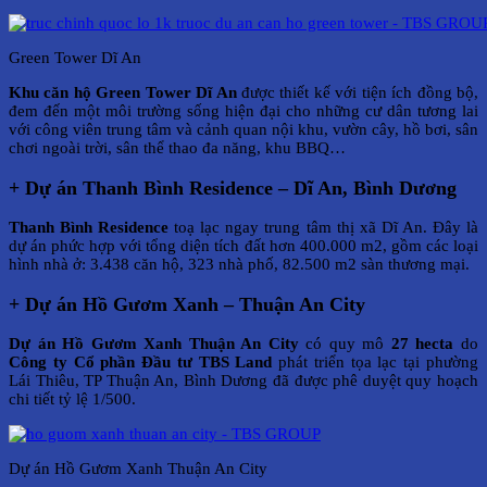
Green Tower Dĩ An
Khu căn hộ Green Tower Dĩ An
được thiết kế với tiện ích đồng bộ,
đem đến một môi trường sống hiện đại cho những cư dân tương lai
với công viên trung tâm và cảnh quan nội khu, vườn cây, hồ bơi, sân
chơi ngoài trời, sân thể thao đa năng, khu BBQ…
+ Dự án Thanh Bình Residence – Dĩ An, Bình Dương
Thanh Bình Residence
toạ lạc ngay trung tâm thị xã Dĩ An. Đây là
dự án phức hợp với tổng diện tích đất hơn 400.000 m2, gồm các loại
hình nhà ở: 3.438 căn hộ, 323 nhà phố, 82.500 m2 sàn thương mại.
+ Dự án Hồ Gươm Xanh – Thuận An City
Dự án Hồ Gươm Xanh Thuận An City
có quy mô
27 hecta
do
Công ty Cổ phần Đầu tư TBS Land
phát triển tọa lạc tại phường
Lái Thiêu, TP Thuận An, Bình Dương đã được phê duyệt quy hoạch
chi tiết tỷ lệ 1/500.
Dự án Hồ Gươm Xanh Thuận An City