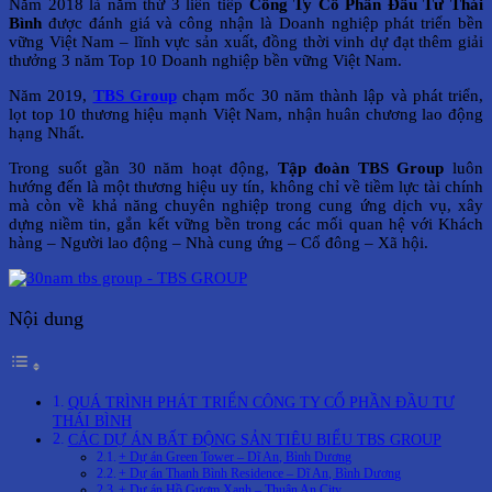
Năm 2018 là năm thứ 3 liên tiếp
Công Ty Cổ Phần Đầu Tư Thái
Bình
được đánh giá và công nhận là Doanh nghiệp phát triển bền
vững Việt Nam – lĩnh vực sản xuất, đồng thời vinh dự đạt thêm giải
thưởng 3 năm Top 10 Doanh nghiệp bền vững Việt Nam.
Năm 2019,
TBS Group
chạm mốc 30 năm thành lập và phát triển,
lọt top 10 thương hiệu mạnh Việt Nam, nhận huân chương lao động
hạng Nhất.
Trong suốt gần 30 năm hoạt động,
Tập đoàn TBS Group
luôn
hướng đến là một thương hiệu uy tín, không chỉ về tiềm lực tài chính
mà còn về khả năng chuyên nghiệp trong cung ứng dịch vụ, xây
dựng niềm tin, gắn kết vững bền trong các mối quan hệ với Khách
hàng – Người lao động – Nhà cung ứng – Cổ đông – Xã hội.
Nội dung
QUÁ TRÌNH PHÁT TRIỂN CÔNG TY CỔ PHẦN ĐẦU TƯ
THÁI BÌNH
CÁC DỰ ÁN BẤT ĐỘNG SẢN TIÊU BIỂU TBS GROUP
+ Dự án Green Tower – Dĩ An, Bình Dương
+ Dự án Thanh Bình Residence – Dĩ An, Bình Dương
+ Dự án Hồ Gươm Xanh – Thuận An City