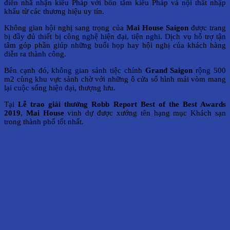
điển nhã nhặn kiểu Pháp với bồn tắm kiểu Pháp và nội thất nhập
khẩu từ các thương hiệu uy tín.
Không gian hội nghị sang trọng của
Mai House Saigon
được trang
bị đầy đủ thiết bị công nghệ hiện đại, tiện nghi. Dịch vụ hỗ trợ tận
tâm góp phần giúp những buổi họp hay hội nghị của khách hàng
diễn ra thành công.
Bên cạnh đó, không gian sảnh tiệc chính
Grand Saigon
rộng 500
m2 cùng khu vực sảnh chờ với những ô cửa sổ hình mái vòm mang
lại cuộc sống hiện đại, thượng lưu.
Tại
Lễ trao giải thưởng Robb Report Best of the Best Awards
2019
,
Mai House
vinh dự được xướng tên hạng mục Khách sạn
trong thành phố tốt nhất.