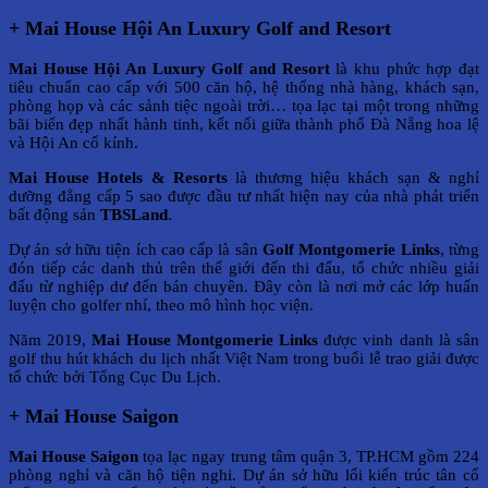
+ Mai House Hội An Luxury Golf and Resort
Mai House Hội An Luxury Golf and Resort
là khu phức hợp đạt
tiêu chuẩn cao cấp với 500 căn hộ, hệ thống nhà hàng, khách sạn,
phòng họp và các sảnh tiệc ngoài trời… tọa lạc tại một trong những
bãi biển đẹp nhất hành tinh, kết nối giữa thành phố Đà Nẵng hoa lệ
và Hội An cổ kính.
Mai House Hotels & Resorts
là thương hiệu khách sạn & nghỉ
dưỡng đẳng cấp 5 sao được đầu tư nhất hiện nay của nhà phát triển
bất động sản
TBSLand
.
Dự án sở hữu tiện ích cao cấp là sân
Golf Montgomerie Links
, từng
đón tiếp các danh thủ trên thế giới đến thi đấu, tổ chức nhiều giải
đấu từ nghiệp dư đến bán chuyên. Đây còn là nơi mở các lớp huấn
luyện cho golfer nhí, theo mô hình học viện.
Năm 2019,
Mai House Montgomerie Links
được vinh danh là sân
golf thu hút khách du lịch nhất Việt Nam trong buổi lễ trao giải được
tổ chức bởi Tổng Cục Du Lịch.
+ Mai House Saigon
Mai House Saigon
tọa lạc ngay trung tâm quận 3, TP.HCM gồm 224
phòng nghỉ và căn hộ tiện nghi. Dự án sở hữu lối kiến trúc tân cổ