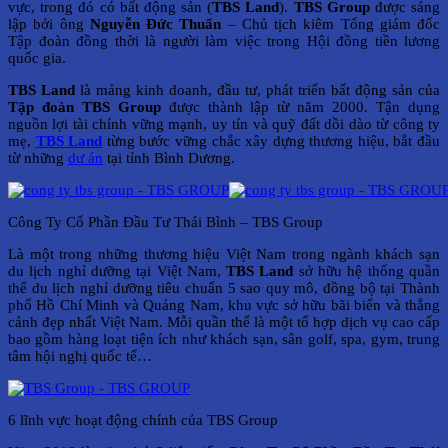
vực, trong đó có bất động sản (
TBS Land
).
TBS Group
được sáng
lập bởi ông
Nguyễn Đức Thuấn
– Chủ tịch kiêm Tổng giám đốc
Tập đoàn đồng thời là người làm việc trong Hội đồng tiền lương
quốc gia.
TBS Land
là mảng kinh doanh, đầu tư, phát triển bất động sản của
Tập đoàn TBS Group
được thành lập từ năm 2000. Tận dụng
nguồn lợi tài chính vững mạnh, uy tín và quỹ đất dồi dào từ công ty
mẹ,
TBS Land
từng bước vững chắc xây dựng thương hiệu, bắt đầu
từ những
dự án
tại tỉnh Bình Dương.
Công Ty Cổ Phần Đầu Tư Thái Bình – TBS Group
Là một trong những thương hiệu Việt Nam trong ngành khách sạn
du lịch nghỉ dưỡng tại Việt Nam,
TBS Land
sở hữu hệ thống quần
thể du lịch nghỉ dưỡng tiêu chuẩn 5 sao quy mô, đồng bộ tại Thành
phố Hồ Chí Minh và Quảng Nam, khu vực sở hữu bãi biển và thắng
cảnh đẹp nhất Việt Nam. Mỗi quần thể là một tổ hợp dịch vụ cao cấp
bao gồm hàng loạt tiện ích như khách sạn, sân golf, spa, gym, trung
tâm hội nghị quốc tế…
6 lĩnh vực hoạt động chính của TBS Group