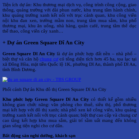
Tiện ích dự án: Khu thương mại dịch vụ, công trình công cộng, giao
thông, quảng trường với đài phun nước, khu trung tâm hành chính,
khu quảng trường xanh kết nối với trục cảnh quan, khu công viên
nội khu đan xen, trường mầm non, trung tâm mua sắm, khu phố
thương mại, khu ăn uống, nhà hàng, quán café, trung tâm thể dục
thể thao, công viên cây xanh…
+ Dự án Green Square Dĩ An City
Green Square Dĩ An City
là dự án phức hợp đất nền – nhà phố –
biệt thự và căn hộ
chung cư
có tổng diện tích hơn 45 ha, tọa lạc tại
xã Đông Hòa, mặt tiền Quốc lộ 1K, phường Dĩ An, thành phố Dĩ An,
tỉnh Bình Dương.
Phối cảnh Dự án Khu đô thị Green Square Dĩ An City
Khu phức hợp Green Square Dĩ An City
có thiết kế gồm nhiều
không gian chức năng: văn phòng cho thuê, siêu thị, phố thương
mại kết hợp với đô thị xanh; nhà phố xen kẽ công viên, khu quảng
trường xanh kết nối với trục cảnh quan; biệt thự cao cấp và chung cư
cao tầng kết hợp khu mua sắm, giải trí sầm uất mang đến không
gian sống tiện nghi cho cư dân.
Bất động sản nghỉ dưỡng, khách sạn