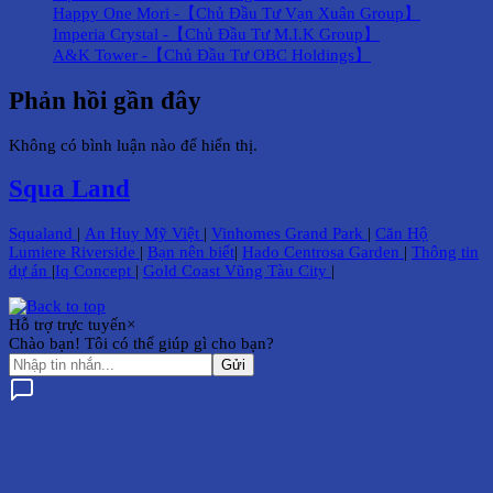
Happy One Mori -【Chủ Đầu Tư Vạn Xuân Group】
Imperia Crystal -【Chủ Đầu Tư M.I.K Group】
A&K Tower -【Chủ Đầu Tư OBC Holdings】
Phản hồi gần đây
Không có bình luận nào để hiển thị.
Squa Land
Squaland
|
An Huy Mỹ Việt
|
Vinhomes Grand Park
|
Căn Hộ
Lumiere Riverside
|
Bạn nên biết
|
Hado Centrosa Garden
|
Thông tin
dự án
|
Iq Concept
|
Gold Coast Vũng Tàu City
|
Hỗ trợ trực tuyến
×
Chào bạn! Tôi có thể giúp gì cho bạn?
Gửi