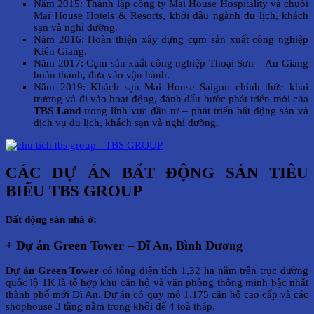
Năm 2015: Thành lập công ty Mai House Hospitality và chuỗi
Mai House Hotels & Resorts, khởi đầu ngành du lịch, khách
sạn và nghỉ dưỡng.
Năm 2016: Hoàn thiện xây dựng cụm sản xuất công nghiệp
Kiên Giang.
Năm 2017: Cụm sản xuất công nghiệp Thoại Sơn – An Giang
hoàn thành, đưa vào vận hành.
Năm 2019: Khách sạn Mai House Saigon chính thức khai
trương và đi vào hoạt động, đánh dấu bước phát triển mới của
TBS Land
trong lĩnh vực đầu tư – phát triển bất động sản và
dịch vụ du lịch, khách sạn và nghỉ dưỡng.
CÁC DỰ ÁN BẤT ĐỘNG SẢN TIÊU
BIỂU TBS GROUP
Bất động sản nhà ở:
+ Dự án Green Tower – Dĩ An, Bình Dương
Dự án Green Tower
có tổng diện tích 1,32 ha nằm trên trục đường
quốc lộ 1K là tổ hợp khu căn hộ và văn phòng thông minh bậc nhất
thành phố mới Dĩ An. Dự án có quy mô 1.175 căn hộ cao cấp và các
shophouse 3 tầng nằm trong khối đế 4 toà tháp.