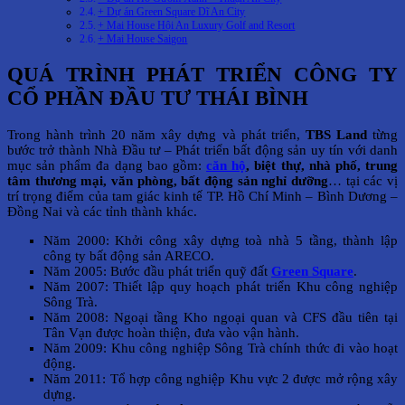
+ Dự án Green Square Dĩ An City
+ Mai House Hội An Luxury Golf and Resort
+ Mai House Saigon
QUÁ TRÌNH PHÁT TRIỂN CÔNG TY
CỔ PHẦN ĐẦU TƯ THÁI BÌNH
Trong hành trình 20 năm xây dựng và phát triển,
TBS Land
từng
bước trở thành Nhà Đầu tư – Phát triển bất động sản uy tín với danh
mục sản phẩm đa dạng bao gồm:
căn hộ
, biệt thự, nhà phố, trung
tâm thương mại, văn phòng, bất động sản nghỉ dưỡng
… tại các vị
trí trọng điểm của tam giác kinh tế TP. Hồ Chí Minh – Bình Dương –
Đồng Nai và các tỉnh thành khác.
Năm 2000: Khởi công xây dựng toà nhà 5 tầng, thành lập
công ty bất động sản ARECO.
Năm 2005: Bước đầu phát triển quỹ đất
Green Square
.
Năm 2007: Thiết lập quy hoạch phát triển Khu công nghiệp
Sông Trà.
Năm 2008: Ngoại tầng Kho ngoại quan và CFS đầu tiên tại
Tân Vạn được hoàn thiện, đưa vào vận hành.
Năm 2009: Khu công nghiệp Sông Trà chính thức đi vào hoạt
động.
Năm 2011: Tổ hợp công nghiệp Khu vực 2 được mở rộng xây
dựng.