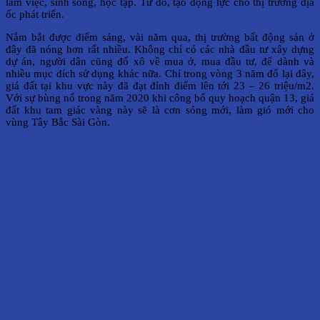
làm việc, sinh sống, học tập. Từ đó, tạo động lực cho thị trường địa
ốc phát triển.
Nắm bắt được điểm sáng, vài năm qua, thị trường bất động sản ở
đây đã nóng hơn rất nhiều. Không chỉ có các nhà đầu tư xây dựng
dự án, người dân cũng đổ xô về mua ở, mua đầu tư, để dành và
nhiều mục đích sử dụng khác nữa. Chỉ trong vòng 3 năm đổ lại đây,
giá đất tại khu vực này đã đạt đỉnh điểm lên tới 23 – 26 triệu/m2.
Với sự bùng nổ trong năm 2020 khi công bố quy hoạch quận 13, giá
đất khu tam giác vàng này sẽ là cơn sóng mới, làm gió mới cho
vùng Tây Bắc Sài Gòn.