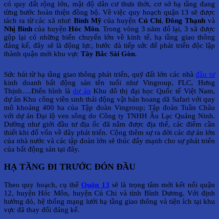
có quy đất rộng lớn, mật độ dân cư thưa thớt, cơ sở hạ tầng đang
từng bước hoàn thiện đồng bộ. Về việc quy hoạch quận 13 sẽ được
tách ra từ các xã như:
Bình Mỹ
của huyện
Củ Chi
,
Đông Thạnh
và
Nhị Bình
của huyện
Hóc Môn
. Trong vòng 3 năm đổ lại, 3 xã được
gộp lại có những biến chuyển lớn về kinh tế, hạ tầng giao thông
đáng kể, đây sẽ là động lực, bước đà tiếp sức để phát triển độc lập
thành quận mới khu vực
Tây Bắc Sài Gòn
.
Sức hút từ hạ tầng giao thông phát triển, quỹ đất lớn các nhà
đầu tư
kinh doanh bất động sản tên tuổi như Vingroup, FLC, Hưng
Thịnh….Điển hình là
dự án
Khu đô thị đại học Quốc tế Việt Nam,
dự án Khu công viên sinh thái động vật bán hoang dã Safari với quy
mô khoảng 400 ha của Tập đoàn Vingroup; Tập đoàn Tuần Châu
với dự án Đại lộ ven sông do Công ty TNHH Âu Lạc Quảng Ninh.
Dường như giới đầu tư địa ốc đã nắm được địa thế, các điểm cần
thiết khi đổ vốn về đây phát triển. Cộng thêm sự ra đời các dự án lớn
của nhà nước và các tập đoàn lớn sẽ thúc đẩy mạnh cho sự phát triển
của bất động sản tại đây.
HẠ TẦNG ĐI TRƯỚC ĐÓN ĐẦU
Theo quy hoạch, cụ thể
Quận 13
sẽ là trọng tâm mới kết nối quận
12, huyện Hóc Môn, huyện Củ Chi và tỉnh Bình Dương. Với định
hướng đó, hệ thống mạng lưới hạ tầng giao thông và tiện ích tại khu
vực đã thay đổi đáng kể.