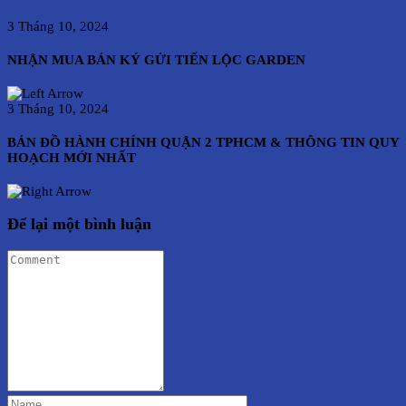
3 Tháng 10, 2024
NHẬN MUA BÁN KÝ GỬI TIẾN LỘC GARDEN
3 Tháng 10, 2024
BẢN ĐỒ HÀNH CHÍNH QUẬN 2 TPHCM & THÔNG TIN QUY
HOẠCH MỚI NHẤT
Để lại một bình luận