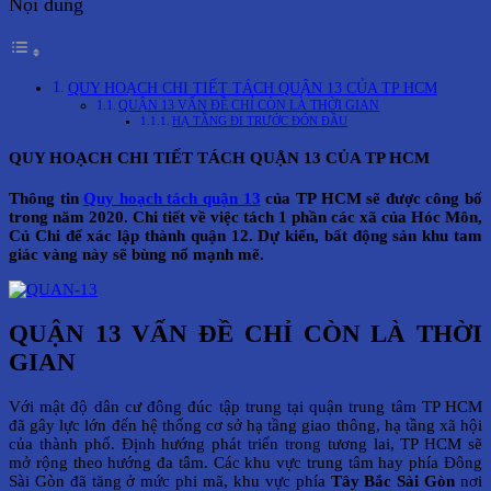
Nội dung
QUY HOẠCH CHI TIẾT TÁCH QUẬN 13 CỦA TP HCM
QUẬN 13 VẤN ĐỀ CHỈ CÒN LÀ THỜI GIAN
HẠ TẦNG ĐI TRƯỚC ĐÓN ĐẦU
QUY HOẠCH CHI TIẾT TÁCH QUẬN 13 CỦA TP HCM
Thông tin
Quy hoạch tách quận 13
của TP HCM sẽ được công bố
trong năm 2020. Chi tiết về việc tách 1 phần các xã của Hóc Môn,
Củ Chi để xác lập thành quận 12. Dự kiến, bất động sản khu tam
giác vàng này sẽ bùng nổ mạnh mẽ.
QUẬN 13 VẤN ĐỀ CHỈ CÒN LÀ THỜI
GIAN
Với mật độ dân cư đông đúc tập trung tại quận trung tâm TP HCM
đã gây lực lớn đến hệ thống cơ sở hạ tầng giao thông, hạ tầng xã hội
của thành phố. Định hướng phát triển trong tương lai, TP HCM sẽ
mở rộng theo hướng đa tâm. Các khu vực trung tâm hay phía Đông
Sài Gòn đã tăng ở mức phi mã, khu vực phía
Tây Bắc Sài Gòn
nơi