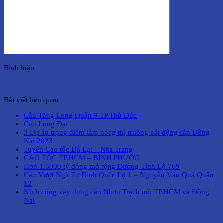
Bình luận
Bài viết liên quan
Cầu Tăng Long Quận 9 TP Thủ Đức
Cầu Long Đại
3 Dự án trọng điểm làm nóng thị trường bất động sản Đồng
Nai 2023
Tuyến Cao tốc Đà Lạt – Nha Trang
CAO TỐC TP.HCM – BÌNH PHƯỚC
Hơn 1.6000 tỷ đồng mở rộng Đường Tỉnh Lộ 769
Cầu Vượt Ngã Tư Đình Quốc Lộ 1 – Nguyễn Văn Quá Quận
12
Khởi công xây dựng cầu Nhơn Trạch nối TP.HCM và Đồng
Nai