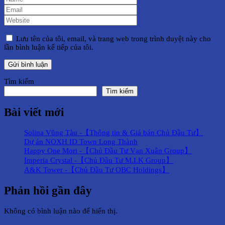
Lưu tên của tôi, email, và trang web trong trình duyệt này cho
lần bình luận kế tiếp của tôi.
Tìm kiếm
Tìm kiếm
Bài viết mới
Solina Vũng Tàu -【Thông tin & Giá bán Chủ Đầu Tư】
Dự án NOXH ID Town Long Thành
Happy One Mori -【Chủ Đầu Tư Vạn Xuân Group】
Imperia Crystal -【Chủ Đầu Tư M.I.K Group】
A&K Tower -【Chủ Đầu Tư OBC Holdings】
Phản hồi gần đây
Không có bình luận nào để hiển thị.