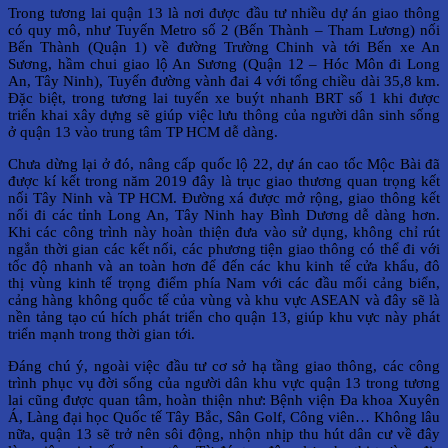
Trong tương lai quận 13 là nơi được đầu tư nhiều dự án giao thông
có quy mô, như Tuyến Metro số 2 (Bến Thành – Tham Lương) nối
Bến Thành (Quận 1) về đường Trường Chinh và tới Bến xe An
Sương, hầm chui giao lộ An Sương (Quận 12 – Hóc Môn đi Long
An, Tây Ninh), Tuyến đường vành đai 4 với tổng chiều dài 35,8 km.
Đặc biệt, trong tương lai tuyến xe buýt nhanh BRT số 1 khi được
triển khai xây dựng sẽ giúp việc lưu thông của người dân sinh sống
ở quận 13 vào trung tâm TP HCM dễ dàng.
Chưa dừng lại ở đó, nâng cấp quốc lộ 22, dự án cao tốc Mộc Bài đã
được kí kết trong năm 2019 đây là trục giao thương quan trọng kết
nối Tây Ninh và TP HCM. Đường xá được mở rộng, giao thông kết
nối đi các tỉnh Long An, Tây Ninh hay Bình Dương dễ dàng hơn.
Khi các công trình này hoàn thiện đưa vào sử dụng, không chỉ rút
ngắn thời gian các kết nối, các phương tiện giao thông có thể đi với
tốc độ nhanh và an toàn hơn để đến các khu kinh tế cửa khẩu, đô
thị vùng kinh tế trọng điểm phía Nam với các đầu mối cảng biển,
cảng hàng không quốc tế của vùng và khu vực ASEAN và đây sẽ là
nền tảng tạo cú hích phát triển cho quận 13, giúp khu vực này phát
triển mạnh trong thời gian tới.
Đáng chú ý, ngoài việc đầu tư cơ sở hạ tầng giao thông, các công
trình phục vụ đời sống của người dân khu vực quận 13 trong tương
lai cũng được quan tâm, hoàn thiện như: Bệnh viện Đa khoa Xuyên
Á, Làng đại học Quốc tế Tây Bắc, Sân Golf, Công viên… Không lâu
nữa, quận 13 sẽ trở nên sôi động, nhộn nhịp thu hút dân cư về đây