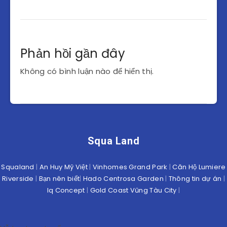
Phản hồi gần đây
Không có bình luận nào để hiển thị.
Squa Land
Squaland
|
An Huy Mỹ Việt
|
Vinhomes Grand Park
|
Căn Hộ Lumiere
Riverside
|
Bạn nên biết
|
Hado Centrosa Garden
|
Thông tin dự án
|
Iq Concept
|
Gold Coast Vũng Tàu City
|