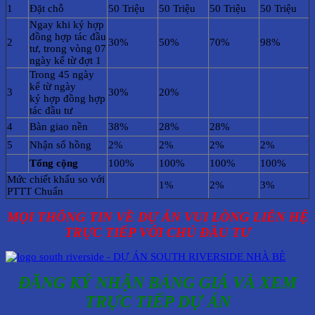
1
Đặt chỗ
50 Triệu
50 Triệu
50 Triệu
50 Triệu
Ngay khi ký hợp
đồng hợp tác đầu
2
30%
50%
70%
98%
tư, trong vòng 07
ngày kể từ đợt 1
Trong 45 ngày
kể từ ngày
3
30%
20%
ký hợp đồng hợp
tác đầu tư
4
Bàn giao nền
38%
28%
28%
5
Nhận sổ hồng
2%
2%
2%
2%
Tổng cộng
100%
100%
100%
100%
Mức chiết khấu so với
1%
2%
3%
PTTT Chuẩn
MỌI THÔNG TIN VỀ DỰ ÁN VUI LÒNG LIÊN HỆ
TRỰC TIẾP VỚI CHỦ ĐẦU TƯ
ĐĂNG KÝ NHẬN BẢNG GIÁ VÀ XEM
TRỰC TIẾP DỰ ÁN