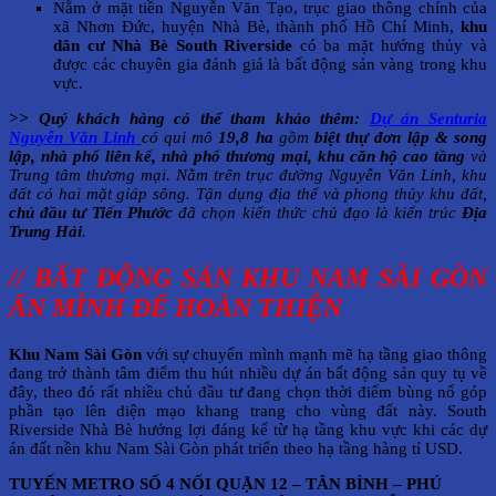
Nằm ở mặt tiền Nguyễn Văn Tạo, trục giao thông chính của
xã Nhơn Đức, huyện Nhà Bè, thành phố Hồ Chí Minh,
khu
dân cư Nhà Bè South Riverside
có ba mặt hướng thủy và
được các chuyên gia đánh giá là bất động sản vàng trong khu
vực.
>> Quý khách hàng có thể tham khảo thêm:
Dự án Senturia
Nguyễn Văn Linh
có qui mô
19,8 ha
gồm
biệt thự đơn lập & song
lập, nhà phố liên kế, nhà phố thương mại, khu căn hộ cao tầng
và
Trung tâm thương mại. Nằm trên trục đường Nguyễn Văn Linh, khu
đất có hai mặt giáp sông. Tận dụng địa thế và phong thủy khu đất,
chủ đầu tư Tiến Phước
đã chọn kiến thức chủ đạo là kiến trúc
Địa
Trung Hải
.
// BẤT ĐỘNG SẢN KHU NAM SÀI GÒN
ẨN MÌNH ĐỂ HOÀN THIỆN
Khu Nam Sài Gòn
với sự chuyển mình mạnh mẽ hạ tầng giao thông
đang trở thành tâm điểm thu hút nhiều dự án bất động sản quy tụ về
đây, theo đó rất nhiều chủ đầu tư đang chọn thời điểm bùng nổ góp
phần tạo lên diện mạo khang trang cho vùng đất này. South
Riverside Nhà Bè hưởng lợi đáng kể từ hạ tầng khu vực khi các dự
án đất nền khu Nam Sài Gòn phát triển theo hạ tầng hàng tỉ USD.
TUYẾN METRO SỐ 4 NỐI QUẬN 12 – TÂN BÌNH – PHÚ