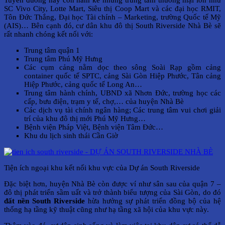
SC Vivo City, Lotte Mart, Siêu thị Coop Mart và các đại học RMIT,
Tôn Đức Thắng, Đại học Tài chính – Marketing, trường Quốc tế Mỹ
(AIS)… Bên cạnh đó, cư dân khu đô thị South Riverside Nhà Bè sẽ
rất nhanh chóng kết nối với:
Trung tâm quận 1
Trung tâm Phú Mỹ Hưng
Các cụm cảng nằm dọc theo sông Soài Rạp gồm cảng
container quốc tế SPTC, cảng Sài Gòn Hiệp Phước, Tân cảng
Hiệp Phước, cảng quốc tế Long An…
Trung tâm hành chính, UBND xã Nhơn Đức, trường học các
cấp, bưu điện, trạm y tế, chợ,… của huyện Nhà Bè
Các dịch vụ tài chính ngân hàng; Các trung tâm vui chơi giải
trí của khu đô thị mới Phú Mỹ Hưng…
Bệnh viện Pháp Việt, Bệnh viện Tâm Đức…
Khu du lịch sinh thái Cần Giờ
Tiện ích ngoại khu kết nối khu vực của Dự án South Riverside
Đặc biệt hơn, huyện Nhà Bè còn được ví như sân sau của quận 7 –
đô thị phát triển sầm uất và trở thành biểu tượng của Sài Gòn, do đó
đất nền South Riverside
hừa hưởng sự phát triển đồng bộ của hệ
thống hạ tầng kỹ thuật cũng như hạ tầng xã hội của khu vực này.