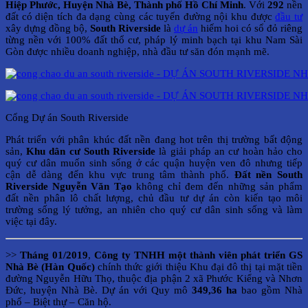
Hiệp Phước, Huyện Nhà Bè, Thành phố Hồ Chí Minh
. Với
292
nền
đất có diện tích đa dạng cùng các tuyến đường nội khu được
đầu tư
xây dựng đồng bộ,
South Riverside
là
dự án
hiếm hoi có sổ đỏ riêng
từng nền với 100% đất thổ cư, pháp lý minh bạch tại khu Nam Sài
Gòn được nhiều doanh nghiệp, nhà đầu tư săn đón mạnh mẽ.
Cổng Dự án South Riverside
Phát triển với phân khúc đất nền đang hot trên thị trường bất động
sản,
Khu dân cư South Riverside
là giải pháp an cư hoàn hảo cho
quý cư dân muốn sinh sống ở các quận huyện ven đô nhưng tiếp
cận dễ dàng đến khu vực trung tâm thành phố.
Đất nền South
Riverside
Nguyễn Văn Tạo
không chỉ đem đến những sản phẩm
đất nền phân lô chất lượng, chủ đầu tư dự án còn kiến tạo môi
trường sống lý tưởng, an nhiên cho quý cư dân sinh sống và làm
việc tại đây.
>>
Tháng 01/2019
,
Công ty TNHH một thành viên phát triển GS
Nhà Bè (Hàn Quốc)
chính thức giới thiệu Khu đại đô thị tại mặt tiền
đường Nguyễn Hữu Thọ, thuộc địa phận 2 xã Phước Kiểng và Nhơn
Đức, huyện Nhà Bè. Dự án với Quy mô
349,36 ha
bao gồm Nhà
phố – Biệt thự – Căn hộ.