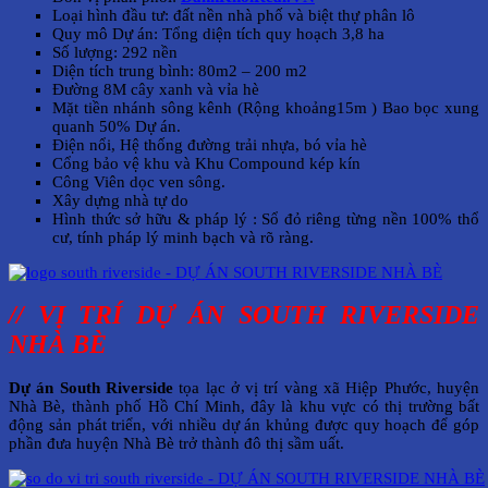
Loại hình đầu tư: đất nền nhà phố và biệt thự phân lô
Quy mô Dự án: Tổng diện tích quy hoạch 3,8 ha
Số lượng: 292 nền
Diện tích trung bình: 80m2 – 200 m2
Đường 8M cây xanh và vỉa hè
Mặt tiền nhánh sông kênh (Rộng khoảng15m ) Bao bọc xung
quanh 50% Dự án.
Điện nổi, Hệ thống đường trải nhựa, bó vỉa hè
Cổng bảo vệ khu và Khu Compound kép kín
Công Viên dọc ven sông.
Xây dựng nhà tự do
Hình thức sở hữu & pháp lý : Sổ đỏ riêng từng nền 100% thổ
cư, tính pháp lý minh bạch và rõ ràng.
// VỊ TRÍ DỰ ÁN SOUTH RIVERSIDE
NHÀ BÈ
Dự án South Riverside
tọa lạc ở vị trí vàng xã Hiệp Phước, huyện
Nhà Bè, thành phố Hồ Chí Minh, đây là khu vực có thị trường bất
động sản phát triển, với nhiều dự án khủng được quy hoạch để góp
phần đưa huyện Nhà Bè trở thành đô thị sầm uất.