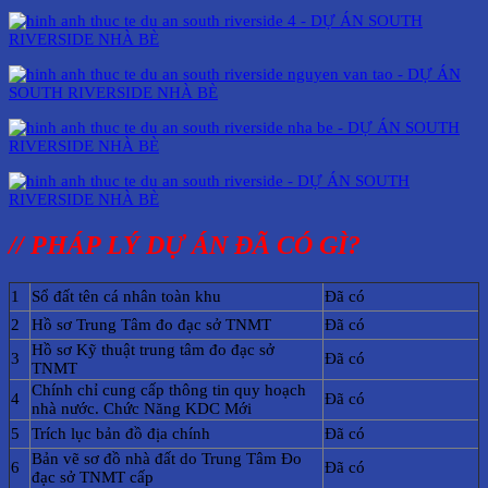
// PHÁP LÝ DỰ ÁN ĐÃ CÓ GÌ?
1
Sổ đất tên cá nhân toàn khu
Đã có
2
Hồ sơ Trung Tâm đo đạc sở TNMT
Đã có
Hồ sơ Kỹ thuật trung tâm đo đạc sở
3
Đã có
TNMT
Chính chỉ cung cấp thông tin quy hoạch
4
Đã có
nhà nước. Chức Năng KDC Mới
5
Trích lục bản đồ địa chính
Đã có
Bản vẽ sơ đồ nhà đất do Trung Tâm Đo
6
Đã có
đạc sở TNMT cấp