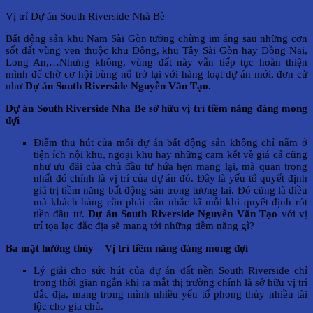
Vị trí Dự án South Riverside Nhà Bè
Bất động sản khu Nam Sài Gòn tưởng chừng im ắng sau những cơn
sốt đất vùng ven thuộc khu Đông, khu Tây Sài Gòn hay Đồng Nai,
Long An,…Nhưng không, vùng đất này vẫn tiếp tục hoàn thiện
mình để chờ cơ hội bùng nổ trở lại với hàng loạt dự án mới, đơn cử
như
Dự án South Riverside Nguyễn Văn Tạo.
Dự án South Riverside Nha Be sở hữu vị trí tiềm năng đáng mong
đợi
Điểm thu hút của mỗi dự án bất động sản không chỉ nằm ở
tiện ích nội khu, ngoại khu hay những cam kết về giá cả cũng
như ưu đãi của chủ đầu tư hứa hẹn mang lại, mà quan trọng
nhất đó chính là vị trí của dự án đó. Đây là yếu tố quyết định
giá trị tiềm năng bất động sản trong tương lai. Đó cũng là điều
mà khách hàng cần phải cân nhắc kĩ mỗi khi quyết định rót
tiền đầu tư.
Dự án South Riverside Nguyễn Văn Tạo
với vị
trí tọa lạc đắc địa sẽ mang tới những tiềm năng gì?
Ba mặt hướng thủy – Vị trí tiềm năng đáng mong đợi
Lý giải cho sức hút của dự án đất nền South Riverside chỉ
trong thời gian ngắn khi ra mắt thị trường chính là sở hữu vị trí
đắc địa, mang trong mình nhiều yếu tố phong thủy nhiều tài
lộc cho gia chủ.