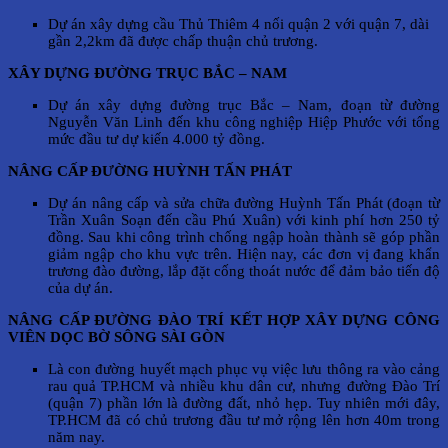
Dự án xây dựng cầu Thủ Thiêm 4 nối quận 2 với quận 7, dài
gần 2,2km đã được chấp thuận chủ trương.
XÂY DỰNG ĐƯỜNG TRỤC BẮC – NAM
Dự án xây dựng đường trục Bắc – Nam, đoạn từ đường
Nguyễn Văn Linh đến khu công nghiệp Hiệp Phước với tổng
mức đầu tư dự kiến 4.000 tỷ đồng.
NÂNG CẤP ĐƯỜNG HUỲNH TẤN PHÁT
Dự án nâng cấp và sửa chữa đường Huỳnh Tấn Phát (đoạn từ
Trần Xuân Soạn đến cầu Phú Xuân) với kinh phí hơn 250 tỷ
đồng. Sau khi công trình chống ngập hoàn thành sẽ góp phần
giảm ngập cho khu vực trên. Hiện nay, các đơn vị đang khẩn
trương đào đường, lắp đặt cống thoát nước để đảm bảo tiến độ
của dự án.
NÂNG CẤP ĐƯỜNG ĐÀO TRÍ KẾT HỢP XÂY DỰNG CÔNG
VIÊN DỌC BỜ SÔNG SÀI GÒN
Là con đường huyết mạch phục vụ việc lưu thông ra vào cảng
rau quả TP.HCM và nhiều khu dân cư, nhưng đường Đào Trí
(quận 7) phần lớn là đường đất, nhỏ hẹp. Tuy nhiên mới đây,
TP.HCM đã có chủ trương đầu tư mở rộng lên hơn 40m trong
năm nay.