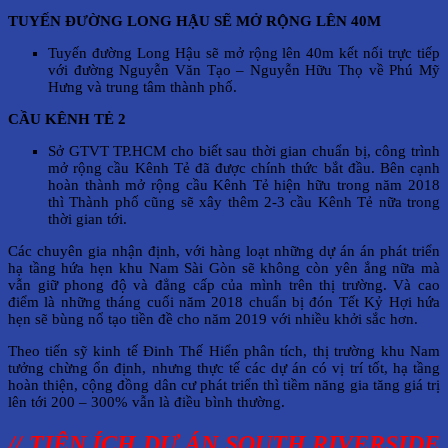
TUYẾN ĐƯỜNG LONG HẬU SẼ MỞ RỘNG LÊN 40M
Tuyến đường Long Hậu sẽ mở rộng lên 40m kết nối trực tiếp
với đường Nguyễn Văn Tạo – Nguyễn Hữu Thọ về Phú Mỹ
Hưng và trung tâm thành phố.
CẦU KÊNH TẺ 2
Sở GTVT TP.HCM cho biết sau thời gian chuẩn bị, công trình
mở rộng cầu Kênh Tẻ đã được chính thức bắt đầu. Bên cạnh
hoàn thành mở rộng cầu Kênh Tẻ hiện hữu trong năm 2018
thì Thành phố cũng sẽ xây thêm 2-3 cầu Kênh Tẻ nữa trong
thời gian tới.
Các chuyên gia nhận định, với hàng loạt những dự án án phát triển
hạ tầng hứa hẹn khu Nam Sài Gòn sẽ không còn yên ắng nữa mà
vẫn giữ phong độ và đẳng cấp của mình trên thị trường. Và cao
điểm là những tháng cuối năm 2018 chuẩn bị đón Tết Kỷ Hợi hứa
hẹn sẽ bùng nổ tạo tiền đề cho năm 2019 với nhiều khởi sắc hơn.
Theo tiến sỹ kinh tế Đinh Thế Hiển phân tích, thị trường khu Nam
tưởng chừng ổn định, nhưng thực tế các dự án có vị trí tốt, hạ tầng
hoàn thiện, cộng đồng dân cư phát triển thì tiềm năng gia tăng giá trị
lên tới 200 – 300% vẫn là điều bình thường.
// TIỆN ÍCH DỰ ÁN SOUTH RIVERSIDE