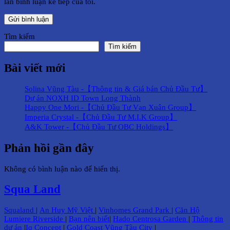
lần bình luận kế tiếp của tôi.
Tìm kiếm
Tìm kiếm
Bài viết mới
Solina Vũng Tàu -【Thông tin & Giá bán Chủ Đầu Tư】
Dự án NOXH ID Town Long Thành
Happy One Mori -【Chủ Đầu Tư Vạn Xuân Group】
Imperia Crystal -【Chủ Đầu Tư M.I.K Group】
A&K Tower -【Chủ Đầu Tư OBC Holdings】
Phản hồi gần đây
Không có bình luận nào để hiển thị.
Squa Land
Squaland
|
An Huy Mỹ Việt
|
Vinhomes Grand Park
|
Căn Hộ
Lumiere Riverside
|
Bạn nên biết
|
Hado Centrosa Garden
|
Thông tin
dự án
|
Iq Concept
|
Gold Coast Vũng Tàu City
|