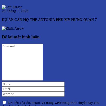
23 Tháng 7, 2023
DỰ ÁN CĂN HỘ THE ANTONIA PHÚ MỸ HƯNG QUẬN 7
Để lại một bình luận
Lưu tên của tôi, email, và trang web trong trình duyệt này cho