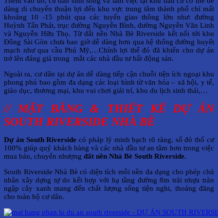
Thêm vào đó, cư dân sinh sống và làm việc tại khu dân cư có thể dễ
dàng di chuyển thuận lợi đến khu vực trung tâm thành phố chỉ mất
khoảng 10 -15 phút qua các tuyến giao thông lớn như: đường
Huỳnh Tấn Phát, trục đường Nguyễn Bình, đường Nguyễn Văn Linh
và Nguyễn Hữu Thọ. Từ đất nền Nhà Bè Riverside kết nối tới khu
Đông Sài Gòn chưa bao giờ dễ dàng hơn qua hệ thống đường huyết
mạch như qua cầu Phú Mỹ,…Chính lợi thế đó đã khiến cho dự án
trở lên đáng giá trong mắt các nhà đầu tư bất động sản.
Ngoài ra, cư dân tại dự án dễ dàng tiếp cận chuỗi tiện ích ngoại khu
phong phú bao gồm đa dạng các loại hình từ văn hóa – xã hội, y tế,
giáo dục, thương mại, khu vui chơi giải trí, khu du lịch sinh thái,…
// MẶT BẰNG & THIẾT KẾ DỰ ÁN
SOUTH RIVERSIDE NHÀ BÈ
Dự án South Riverside
có pháp lý minh bạch rõ ràng, sổ đỏ thổ cư
100% giúp quý khách hàng và các nhà đầu tư an tâm hơn trong việc
mua bán, chuyển nhượng
đất nền Nhà Bè South Riverside.
South Riverside Nhà Bè có diện tích mỗi nền đa dạng cho phép chủ
nhân xây dựng tự do kết hợp với hạ tầng đường 8m trải nhựa tràn
ngập cây xanh mang đến chất lượng sống tiện nghi, thoáng đãng
cho toàn bộ cư dân.