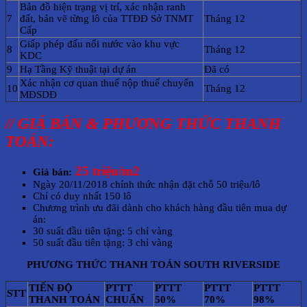
Bản đồ hiện trạng vị trí, xác nhận ranh
7
đất, bản vẽ từng lô của TTĐĐ Sở TNMT
Tháng 12
Cấp
Giấp phép đấu nối nước vào khu vực
8
Tháng 12
KDC
9
Hạ Tầng Kỹ thuật tại dự án
Đã có
Xác nhận cơ quan thuế nộp thuế chuyển
10
Tháng 12
MĐSDĐ
// GIÁ BÁN & PHƯƠNG THỨC THANH
TOÁN:
25 triệu/m2
Giá bán:
Ngày 20/11/2018 chính thức nhận đặt chỗ 50 triệu/lô
Chỉ có duy nhất 150 lô
Chương trình ưu đãi dành cho khách hàng đầu tiên mua dự
án:
30 suất đầu tiên tặng: 5 chỉ vàng
50 suất đầu tiên tặng: 3 chỉ vàng
PHƯƠNG THỨC THANH TOÁN SOUTH RIVERSIDE
TIẾN ĐỘ
PTTT
PTTT
PTTT
PTTT
STT
THANH TOÁN
CHUẨN
50%
70%
98%