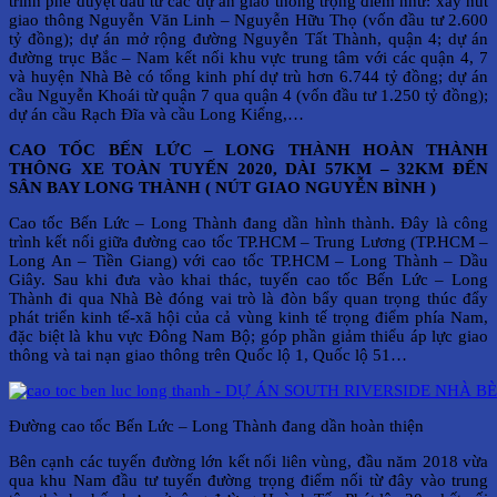
trình phê duyệt đầu tư các dự án giao thông trọng điểm như: xây nút
giao thông Nguyễn Văn Linh – Nguyễn Hữu Thọ (vốn đầu tư 2.600
tỷ đồng); dự án mở rộng đường Nguyễn Tất Thành, quận 4; dự án
đường trục Bắc – Nam kết nối khu vực trung tâm với các quận 4, 7
và huyện Nhà Bè có tổng kinh phí dự trù hơn 6.744 tỷ đồng; dự án
cầu Nguyễn Khoái từ quận 7 qua quận 4 (vốn đầu tư 1.250 tỷ đồng);
dự án cầu Rạch Đĩa và cầu Long Kiểng,…
CAO TỐC BẾN LỨC – LONG THÀNH HOÀN THÀNH
THÔNG XE TOÀN TUYẾN 2020, DÀI 57KM
–
32KM ĐẾN
SÂN BAY LONG THÀNH ( NÚT GIAO NGUYỄN BÌNH )
Cao tốc Bến Lức – Long Thành đang dần hình thành. Đây là công
trình kết nối giữa đường cao tốc TP.HCM – Trung Lương (TP.HCM –
Long An – Tiền Giang) với cao tốc TP.HCM – Long Thành – Dầu
Giây. Sau khi đưa vào khai thác, tuyến cao tốc Bến Lức – Long
Thành đi qua Nhà Bè đóng vai trò là đòn bẩy quan trọng thúc đẩy
phát triển kinh tế-xã hội của cả vùng kinh tế trọng điểm phía Nam,
đặc biệt là khu vực Đông Nam Bộ; góp phần giảm thiểu áp lực giao
thông và tai nạn giao thông trên Quốc lộ 1, Quốc lộ 51…
Đường cao tốc Bến Lức – Long Thành đang dần hoàn thiện
Bên cạnh các tuyến đường lớn kết nối liên vùng, đầu năm 2018 vừa
qua khu Nam đầu tư tuyến đường trọng điểm nối từ đây vào trung