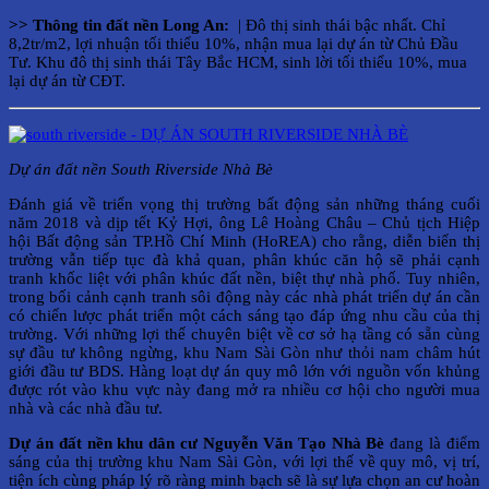
>> Thông tin đất nền Long An:
| Đô thị sinh thái bậc nhất‎. Chỉ
8,2tr/m2, lợi nhuận tối thiểu 10%, nhận mua lại dự án từ Chủ Đầu
Tư. Khu đô thị sinh thái Tây Bắc HCM, sinh lời tối thiểu 10%, mua
lại dự án từ CĐT.
Dự án đất nền South Riverside Nhà Bè
Đánh giá về triển vọng thị trường bất động sản những tháng cuối
năm 2018 và dịp tết Kỷ Hợi, ông Lê Hoàng Châu – Chủ tịch Hiệp
hội Bất động sản TP.Hồ Chí Minh (HoREA) cho rằng, diễn biến thị
trường vẫn tiếp tục đà khả quan, phân khúc căn hộ sẽ phải cạnh
tranh khốc liệt với phân khúc đất nền, biệt thự nhà phố. Tuy nhiên,
trong bối cảnh cạnh tranh sôi động này các nhà phát triển dự án cần
có chiến lược phát triển một cách sáng tạo đáp ứng nhu cầu của thị
trường. Với những lợi thế chuyên biệt về cơ sở hạ tầng có sẵn cùng
sự đầu tư không ngừng, khu Nam Sài Gòn như thỏi nam châm hút
giới đầu tư BDS. Hàng loạt dự án quy mô lớn với nguồn vốn khủng
được rót vào khu vực này đang mở ra nhiều cơ hội cho người mua
nhà và các nhà đầu tư.
Dự án đất nền khu dân cư Nguyễn Văn Tạo Nhà Bè
đang là điểm
sáng của thị trường khu Nam Sài Gòn, với lợi thế về quy mô, vị trí,
tiện ích cùng pháp lý rõ ràng minh bạch sẽ là sự lựa chọn an cư hoàn