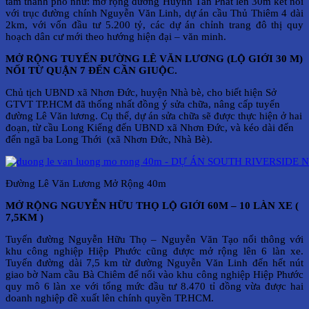
tâm thành phố như: mở rộng đường Huỳnh Tấn Phát lên 30m kết nối
với trục đường chính Nguyễn Văn Linh, dự án cầu Thủ Thiêm 4 dài
2km, với vốn đầu tư 5.200 tỷ, các dự án chỉnh trang đô thị quy
hoạch dân cư mới theo hướng hiện đại – văn minh.
MỞ RỘNG TUYẾN ĐƯỜNG LÊ VĂN LƯƠNG (LỘ GIỚI 30 M)
NỐI TỪ QUẬN 7 ĐẾN CẦN GIUỘC.
Chủ tịch UBND xã Nhơn Đức, huyện Nhà bè, cho biết hiện Sở
GTVT TP.HCM đã thống nhất đồng ý sửa chữa, nâng cấp tuyến
đường Lê Văn lương. Cụ thể, dự án sửa chữa sẽ được thực hiện ở hai
đoạn, từ cầu Long Kiểng đến UBND xã Nhơn Đức, và kéo dài đến
đến ngã ba Long Thới (xã Nhơn Đức, Nhà Bè).
Đường Lê Văn Lương Mở Rộng 40m
MỞ RỘNG NGUYỄN HỮU THỌ LỘ GIỚI 60M – 10 LÀN XE (
7,5KM )
Tuyến đường Nguyễn Hữu Thọ – Nguyễn Văn Tạo nối thông với
khu công nghiệp Hiệp Phước cũng được mở rộng lên 6 làn xe.
Tuyến đường dài 7,5 km từ đường Nguyễn Văn Linh đến hết nút
giao bờ Nam cầu Bà Chiêm để nối vào khu công nghiệp Hiệp Phước
quy mô 6 làn xe với tổng mức đầu tư 8.470 tỉ đồng vừa được hai
doanh nghiệp đề xuất lên chính quyền TP.HCM.