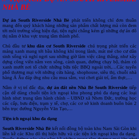
NHÀ BÈ
Dự án South Riverside Nhà Bè
phát triển không chỉ đơn thuần
mang đến quý khách hàng những sản phẩm chất lượng mà còn đem
tới môi trường sống hiện đại, tiện nghi chẳng kém gì những dự án đô
thị nằm ở khu vực trung tâm thành phố.
Chủ đầu tư
khu dân cư South Riverside
chú trọng phát triển các
mảng xanh mang tới bầu không khí trong lành, mát mẻ cho cư dân
sinh sống và nghỉ ngơi sau những giờ làm việc căng thẳng, như xây
dựng công viên nằm ven sông, cảnh quan, đường chạy bộ, thảm cỏ
xanh mướt nơi tổ chức những bữa tiệc BBQ ngoài trời,…Các tuyến
phố thương mại với những cửa hàng, shophouse, siêu thị, chuỗi nhà
hàng Á Âu đáp ứng nhu cầu mua sắm, vui chơi giải trí, ẩm thực,…
Nằm ở vị trí đắc địa,
dự án đất nền Nhà Bè South Riverside
tiếp
cận dễ dàng chuỗi tiện ích ngoại khu phong phú đa dạng các loại
hình như: trung tâm hành chính – UBND xã Nhơn Đức, trường học
các cấp, bưu điện, trạm y tế, chợ, các cơ sở kinh doanh buôn bán 2
bên trục đường Nguyễn Văn Tạo,…
Tiện ích ngoại khu đa dạng
South Riverside Nhà Bè
kết nối đồng bộ toàn khu Nam Sài Gòn khi
liền kề các Khu đô thị hiện hữu và các tiện ích ngoại khu đa dạng.
Tuyến đường này còn nằm kề những trung tâm thương mại lớn như