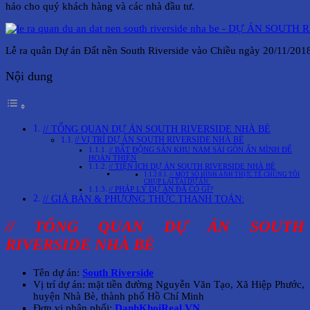
hảo cho quý khách hàng và các nhà đầu tư.
Lễ ra quân Dự án Đất nền South Riverside vào Chiều ngày 20/11/201
Nội dung
// TỔNG QUAN DỰ ÁN SOUTH RIVERSIDE NHÀ BÈ
// VỊ TRÍ DỰ ÁN SOUTH RIVERSIDE NHÀ BÈ
// BẤT ĐỘNG SẢN KHU NAM SÀI GÒN ẨN MÌNH ĐỂ
HOÀN THIỆN
// TIỆN ÍCH DỰ ÁN SOUTH RIVERSIDE NHÀ BÈ
// MỘT SỐ HÌNH ẢNH THỰC TẾ CHÚNG TÔI
CHỤP LẠI TẠI DỰ ÁN:
// PHÁP LÝ DỰ ÁN ĐÃ CÓ GÌ?
// GIÁ BÁN & PHƯƠNG THỨC THANH TOÁN:
// TỔNG QUAN DỰ ÁN SOUTH
RIVERSIDE NHÀ BÈ
Tên dự án:
South Riverside
Vị trí dự án: mặt tiền đường Nguyễn Văn Tạo, Xã Hiệp Phước,
huyện Nhà Bè, thành phố Hồ Chí Minh
Đơn vị phân phối:
DanhKhoiReal.VN