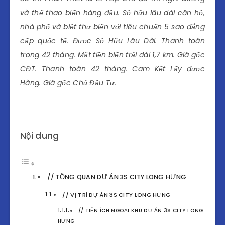
và thể thao biển hàng đầu. Sở hữu lâu dài căn hộ,
nhà phố và biệt thự biển với tiêu chuẩn 5 sao đẳng
cấp quốc tế. Được Sở Hữu Lâu Dài. Thanh toán
trong 42 tháng. Mặt tiền biển trải dài 1,7 km. Giá gốc
CĐT. Thanh toán 42 tháng. Cam Kết Lấy được
Hàng. Giá gốc Chủ Đầu Tư.
Nội dung
// TỔNG QUAN DỰ ÁN 3S CITY LONG HƯNG
// VỊ TRÍ DỰ ÁN 3S CITY LONG HƯNG
// TIỆN ÍCH NGOẠI KHU DỰ ÁN 3S CITY LONG
HƯNG