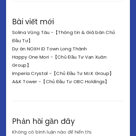
Bài viết mới
Solina Vũng Tàu -【Thông tin & Giá bán Chủ
Đầu Tư】
Dự án NOXH ID Town Long Thành
Happy One Mori -【Chủ Đầu Tư Vạn Xuân
Group】
Imperia Crystal -【Chủ Đầu Tư M.I.K Group】
A&K Tower -【Chủ Đầu Tư OBC Holdings】
Phản hồi gần đây
Không có bình luận nào để hiển thị.