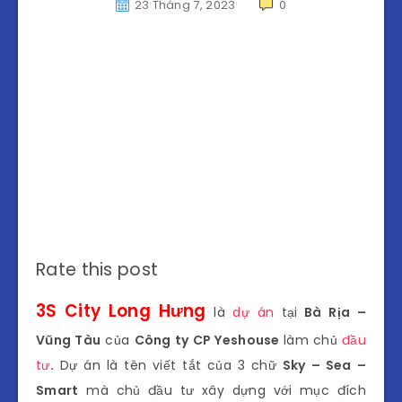
23 Tháng 7, 2023
0
Rate this post
3S City Long Hưng
là
dự án
tại
Bà Rịa –
Vũng Tàu
của
Công ty CP Yeshouse
làm chủ
đầu
tư
.
Dự án là tên viết tắt của 3 chữ
Sky – Sea –
Smart
mà chủ đầu tư xây dựng với mục đích