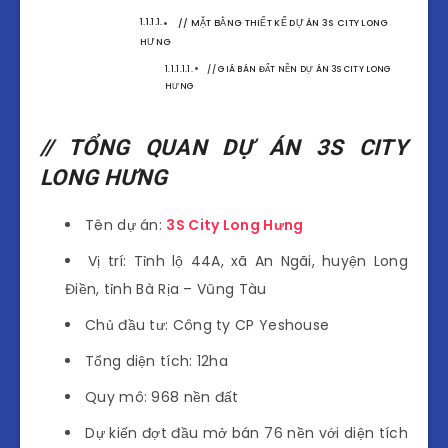
// MẶT BẰNG THIẾT KẾ DỰ ÁN 3S CITY LONG
HƯNG
// GIÁ BÁN ĐẤT NỀN DỰ ÁN 3S CITY LONG
HƯNG
// TỔNG QUAN DỰ ÁN 3S CITY
LONG HƯNG
Tên dự án:
3S City Long Hưng
Vị trí: Tỉnh lộ 44A, xã An Ngãi, huyện Long
Điền, tỉnh Bà Rịa – Vũng Tàu
Chủ đầu tư: Công ty CP Yeshouse
Tổng diện tích: 12ha
Quy mô: 968 nền đất
Dự kiến đợt đầu mở bán 76 nền với diện tích