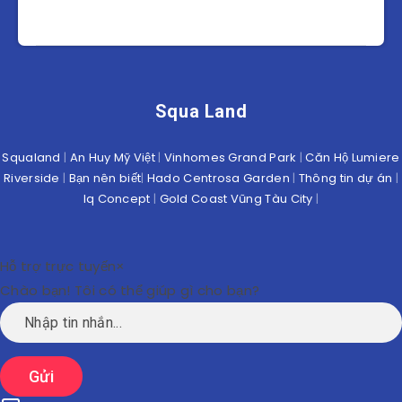
Squa Land
Squaland
|
An Huy Mỹ Việt
|
Vinhomes Grand Park
|
Căn Hộ Lumiere
Riverside
|
Bạn nên biết
|
Hado Centrosa Garden
|
Thông tin dự án
|
Iq Concept
|
Gold Coast Vũng Tàu City
|
Hỗ trợ trực tuyến
×
Chào bạn! Tôi có thể giúp gì cho bạn?
Gửi