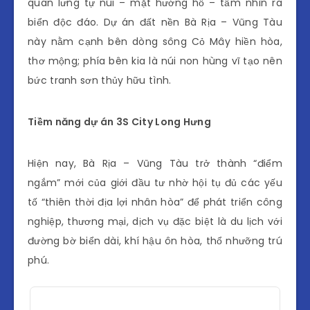
quan lưng tự núi – mặt hướng hồ – tầm nhìn ra
biển độc đáo. Dự án đất nền Bà Rịa – Vũng Tàu
này nằm cạnh bên dòng sông Cỏ Mây hiền hòa,
thơ mộng; phía bên kia là núi non hùng vĩ tạo nên
bức tranh sơn thủy hữu tình.
Tiềm năng dự án 3S City Long Hưng
Hiện nay, Bà Rịa – Vũng Tàu trở thành “điểm
ngắm” mới của giới đầu tư nhờ hội tụ đủ các yếu
tố “thiên thời địa lợi nhân hòa” để phát triển công
nghiệp, thương mại, dịch vụ đặc biệt là du lịch với
đường bờ biển dài, khí hậu ôn hòa, thổ nhưỡng trú
phú.