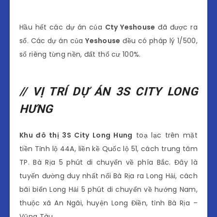
Hầu hết các dự án của
Cty Yeshouse
đã được ra
sổ. Các dự án của
Yeshouse
đều có pháp lý 1/500,
sổ riêng từng nền, đất thổ cư 100%.
// VỊ TRÍ DỰ ÁN 3S CITY LONG
HƯNG
Khu đô thị 3S City Long Hung
toạ lạc trên mặt
tiền Tỉnh lộ 44A, liền kề Quốc lộ 51, cách trung tâm
TP. Bà Rịa 5 phút di chuyển về phía Bắc. Đây là
tuyến đường duy nhất nối Bà Rịa ra Long Hải, cách
bãi biển Long Hải 5 phút di chuyển về hướng Nam,
thuộc xã An Ngãi, huyện Long Điền, tỉnh Bà Rịa –
Vũng Tàu.