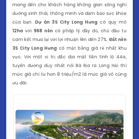
mang đến cho khách hàng không gian sống nghỉ
dưỡng sinh thái, thông minh và đảm bảo sức khỏe
của bạn.
Dự án 3S City Long Hưng
có quy mô
12ha
với
968
nền
có pháp lý đầy đủ, chủ đầu tư
cam kết mua lại với lợi nhuận lên đến 27%.
Đất nền
3S City Long Hưng
có mặt bằng giá rẻ nhất khu
vực. Với một vị trị đắc địa mặt tiền tỉnh lộ 44a,
tuyến đường duy nhất nối Bà Rịa ra Long Hải thì
mức giá chỉ từ hơn 8 triệu/m2 là mức giá vô cùng
ưu đãi.