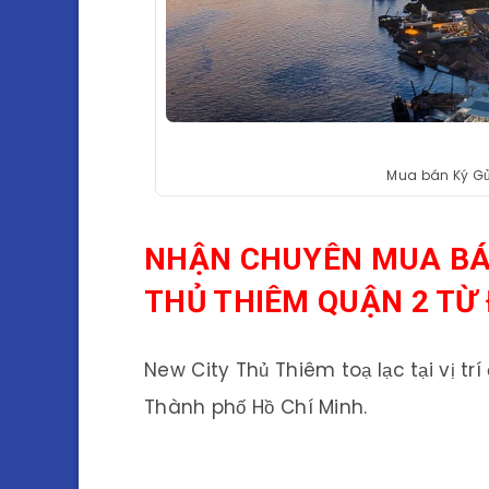
Mua bán Ký Gử
NHẬN CHUYÊN MUA BÁN
THỦ THIÊM QUẬN 2 TỪ
New City Thủ Thiêm toạ lạc tại vị trí
Thành phố Hồ Chí Minh.