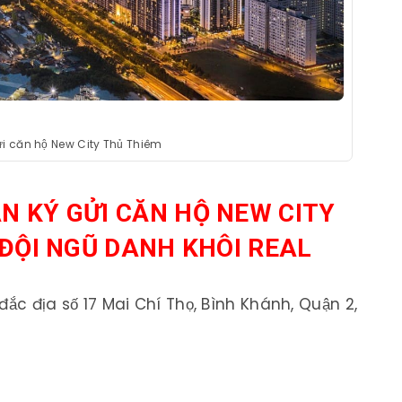
i căn hộ New City Thủ Thiêm
 KÝ GỬI CĂN HỘ NEW CITY
 ĐỘI NGŨ DANH KHÔI REAL
 đắc địa số 17 Mai Chí Thọ, Bình Khánh, Quận 2,