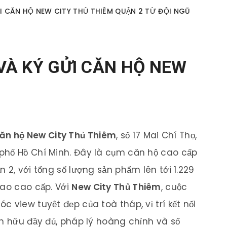
 CĂN HỘ NEW CITY THỦ THIÊM QUẬN 2 TỪ ĐỘI NGŨ
À KÝ GỬI CĂN HỘ NEW
ăn hộ New City Thủ Thiêm
, số 17 Mai Chí Thọ,
phố Hồ Chí Minh. Đây là cụm căn hộ cao cấp
 2, với tổng số lượng sản phẩm lên tới 1.229
iao cao cấp. Với
New City Thủ Thiêm
, cuộc
 view tuyệt đẹp của toà tháp, vị trí kết nối
ện hữu đầy đủ, pháp lý hoàng chỉnh và sổ