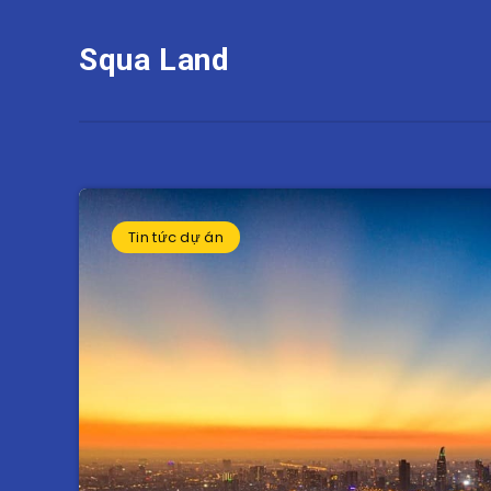
Squa Land
Tin tức dự án