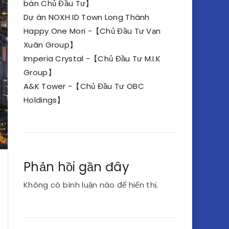
bán Chủ Đầu Tư】
Dự án NOXH ID Town Long Thành
Happy One Mori -【Chủ Đầu Tư Vạn
Xuân Group】
Imperia Crystal -【Chủ Đầu Tư M.I.K
Group】
A&K Tower -【Chủ Đầu Tư OBC
Holdings】
Phản hồi gần đây
Không có bình luận nào để hiển thị.