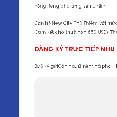
hồng riêng cho từng sản phẩm.
Căn hộ New City Thủ Thiêm với mức 
Cam kết cho thuê hơn 650 USD/ Thá
ĐĂNG KÝ TRỰC TIẾP NHU
BĐS ký gửiCăn hộĐất nềnNhà phố – B