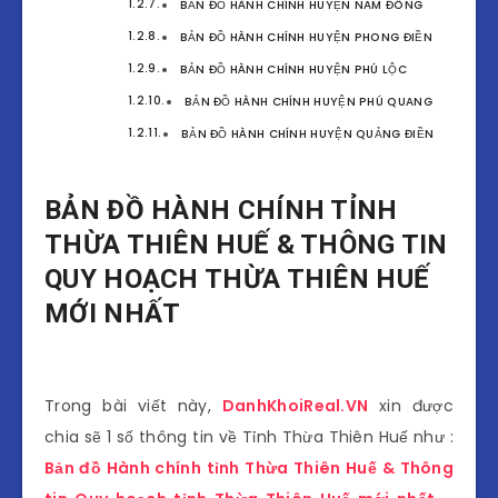
BẢN ĐỒ HÀNH CHÍNH HUYỆN NAM ĐÔNG
BẢN ĐỒ HÀNH CHÍNH HUYỆN PHONG ĐIỀN
BẢN ĐỒ HÀNH CHÍNH HUYỆN PHÚ LỘC
BẢN ĐỒ HÀNH CHÍNH HUYỆN PHÚ QUANG
BẢN ĐỒ HÀNH CHÍNH HUYỆN QUẢNG ĐIỀN
BẢN ĐỒ HÀNH CHÍNH TỈNH
THỪA THIÊN HUẾ & THÔNG TIN
QUY HOẠCH THỪA THIÊN HUẾ
MỚI NHẤT
Trong bài viết này,
DanhKhoiReal.VN
xin được
chia sẽ 1 số thông tin về Tỉnh Thừa Thiên Huế như :
Bản đồ Hành chính tỉnh Thừa Thiên Huế & Thông