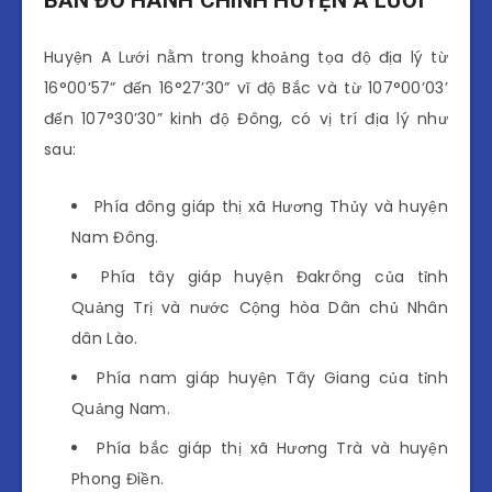
BẢN ĐỒ HÀNH CHÍNH HUYỆN A LƯỚI
Huyện A Lưới nằm trong khoảng tọa độ địa lý từ
16°00’57” đến 16°27’30” vĩ độ Bắc và từ 107°00’03’
đến 107°30’30” kinh độ Đông, có vị trí địa lý như
sau:
Phía đông giáp thị xã Hương Thủy và huyện
Nam Đông.
Phía tây giáp huyện Đakrông của tỉnh
Quảng Trị và nước Cộng hòa Dân chủ Nhân
dân Lào.
Phía nam giáp huyện Tây Giang của tỉnh
Quảng Nam.
Phía bắc giáp thị xã Hương Trà và huyện
Phong Điền.