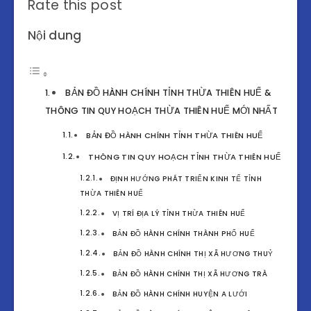
Rate this post
Nội dung
BẢN ĐỒ HÀNH CHÍNH TỈNH THỪA THIÊN HUẾ &
THÔNG TIN QUY HOẠCH THỪA THIÊN HUẾ MỚI NHẤT
BẢN ĐỒ HÀNH CHÍNH TỈNH THỪA THIÊN HUẾ
THÔNG TIN QUY HOẠCH TỈNH THỪA THIÊN HUẾ
ĐỊNH HƯỚNG PHÁT TRIỂN KINH TẾ TỈNH
THỪA THIÊN HUẾ
VỊ TRÍ ĐỊA LÝ TỈNH THỪA THIÊN HUẾ
BẢN ĐỒ HÀNH CHÍNH THÀNH PHỐ HUẾ
BẢN ĐỒ HÀNH CHÍNH THỊ XÃ HƯƠNG THUỶ
BẢN ĐỒ HÀNH CHÍNH THỊ XÃ HƯƠNG TRÀ
BẢN ĐỒ HÀNH CHÍNH HUYỆN A LƯỚI